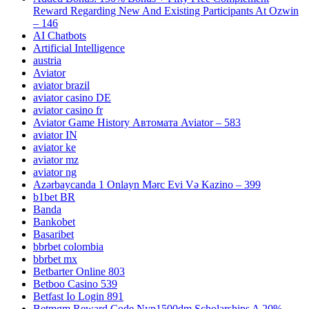
Reward Regarding New And Existing Participants At Ozwin
– 146
AI Chatbots
Artificial Intelligence
austria
Aviator
aviator brazil
aviator casino DE
aviator casino fr
Aviator Game History Автомата Aviator – 583
aviator IN
aviator ke
aviator mz
aviator ng
Azərbaycanda 1 Onlayn Mərc Evi Və Kazino – 399
b1bet BR
Banda
Bankobet
Basaribet
bbrbet colombia
bbrbet mx
Betbarter Online 803
Betboo Casino 539
Betfast Io Login 891
Betmgm Reward Code Nyp1500dm Scholarships A 20%