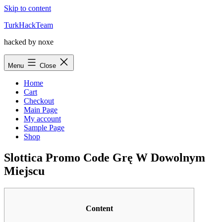
Skip to content
TurkHackTeam
hacked by noxe
Menu
Close
Home
Cart
Checkout
Main Page
My account
Sample Page
Shop
Slottica Promo Code Grę W Dowolnym
Miejscu
Content