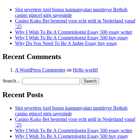
Slot severlere özel bonus kampanyaları tanıtılıyor Bethub
casino güncel giriş sayesinde
Casino Koko Bet bestemd voor echt geld in Nederland vanaf
’25
Why I Wish To Be A Cosmetologist Essay 500 essay writer
Why I Wish To Be A Cosmetologist Essay 500 buy essay
Why Do You Need To Be A Judge Essay buy essay
Recent Comments
A WordPress Commenter
on
Hello world!
Search…
Recent Posts
Slot severlere özel bonus kampanyaları tanıtılıyor Bethub
casino güncel giriş sayesinde
Casino Koko Bet bestemd voor echt geld in Nederland vanaf
’25
Why I Wish To Be A Cosmetologist Essay 500 essay writer
Why I Wish To Be A Cosmetologist Essay 500 buy essay