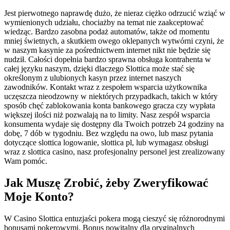
Jest pierwotnego naprawdę dużo, że nieraz ciężko odrzucić wziąć w
wymienionych udziału, chociażby na temat nie zaakceptować
wiedząc. Bardzo zasobna podaż automatów, także od momentu
mniej świetnych, a skutkiem owego oklepanych wytwórni czyni, że
w naszym kasynie za pośrednictwem internet nikt nie będzie się
nudził. Całości dopełnia bardzo sprawna obsługa kontrahenta w
całej języku naszym, dzięki dlaczego Slottica może stać się
określonym z ulubionych kasyn przez internet naszych
zawodników. Kontakt wraz z zespołem wsparcia użytkownika
uczęszcza nieodzowny w niektórych przypadkach, takich w który
sposób chęć zablokowania konta bankowego gracza czy wypłata
większej ilości niż pozwalają na to limity. Nasz zespół wsparcia
konsumenta wydaje się dostępny dla Twoich potrzeb 24 godziny na
dobę, 7 dób w tygodniu. Bez względu na owo, lub masz pytania
dotyczące slottica logowanie, slottica pl, lub wymagasz obsługi
wraz z slottica casino, nasz profesjonalny personel jest zrealizowany
Wam pomóc.
Jak Muszę Zrobić, żeby Zweryfikować
Moje Konto?
W Casino Slottica entuzjaści pokera mogą cieszyć się różnorodnymi
bonusami pokerowymi. Bonus powitalny dla oryginalnych