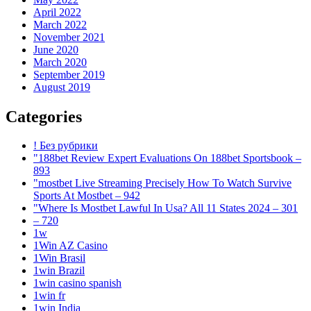
April 2022
March 2022
November 2021
June 2020
March 2020
September 2019
August 2019
Categories
! Без рубрики
"188bet Review Expert Evaluations On 188bet Sportsbook –
893
"mostbet Live Streaming Precisely How To Watch Survive
Sports At Mostbet – 942
"Where Is Mostbet Lawful In Usa? All 11 States 2024 – 301
– 720
1w
1Win AZ Casino
1Win Brasil
1win Brazil
1win casino spanish
1win fr
1win India