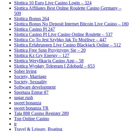
Slottica 10 Euro Live Casino Login – 324
Slottica Affiliates Best Online Roulette Casino Germany –
509
Slottica Bonus 264
Slottica Bonus No Deposit Internet Bitcoin Live Casino – 180
Slottica Casino Pl 247
Slottica Casino Pl Live Casino Online Roulette – 537
Slottica Co To Jest Szybko Jak To Możliwe – 447
Slottica Erfahrungen Live Casino Blackjack Online – 512
Slottica Free Spin Przyjrzymy Się – 20
Slottica Kz Gry Energy – 127
Slottica Weryfikacja Casino App – 58
Slottica Wypłaty Telegram I Zdobądź – 653
Sober living
Society, Marriage
Society, Sexuality
Software development
Sportaza Entrar 87
sugar rush
sweet bonanza
sweet bonanza TR
Tala 888 Casino Register 289
Top Online Casino
tr
Travel & Leisure, Boating