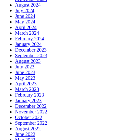
August 2024
July 2024
June 2024
May 2024
April 2024
March 2024
February 2024
January 2024
December 2023
September 2023
August 2023
July 2023
June 2023
May 2023
April 2023
March 2023
February 2023
January 2023
December 2022
November 2022
October 2022
September 2022
August 2022
June 2022
May 2022