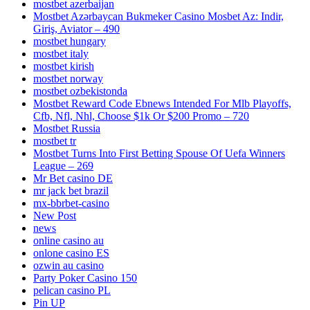
mostbet azerbaijan
Mostbet Azərbaycan Bukmeker Casino Мosbet Az: Indir,
Giriş, Aviator – 490
mostbet hungary
mostbet italy
mostbet kirish
mostbet norway
mostbet ozbekistonda
Mostbet Reward Code Ebnews Intended For Mlb Playoffs,
Cfb, Nfl, Nhl, Choose $1k Or $200 Promo – 720
Mostbet Russia
mostbet tr
Mostbet Turns Into First Betting Spouse Of Uefa Winners
League – 269
Mr Bet casino DE
mr jack bet brazil
mx-bbrbet-casino
New Post
news
online casino au
onlone casino ES
ozwin au casino
Party Poker Casino 150
pelican casino PL
Pin UP