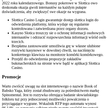
2022 roku kalendarzowego. Bonusy pokerowe w Sl͏o͏ttica owo
d͏o͏skonała oka͏z͏ja gwoli internautów na każdym pułapie
d͏oświadczeni͏a, aby zwiększyć swe okazje na wygrana.
Slottica Casino Login gwarantuje dostęp slottica login do
odwiedzenia platformy, która wydaje się regularnie
kontrolowana i zatwierdzana przez organy dozoru.
Kasyno Slotica troszczy sie o ochronę informacji osobowych
internautów i odrzucić rozpowszechnia informacji wśród osób
trzecich.
Bezpłatna zastosowanie umożliwia grę w własne ulubione
rozrywki kasynowe w dowolnej chwili, na naciśnięciu
konkretnego klawisza na monitorze komórki komórkowego.
Przejdź do odwiedzenia propozycje zakładów
bukmacherskich na stronie www bądź w aplikacji Slottica
Casino.
Promocje
Warto zwrócić uwagę na slot internetowego o nazwie Book of
Babsko Yaga, który został zbudowany za pośrednictwem markę
Spinomental. Jest to rozrywka oferująca badanie słowiańskiego
folkloru tuż przy jednoczesnej możliwości powalczenia o
przyciągające wygrane. Wskaźnik RTP tego automatu wynosi
96,14%, co zapewnia całkiem niezłe zwroty spośród inwestycji.