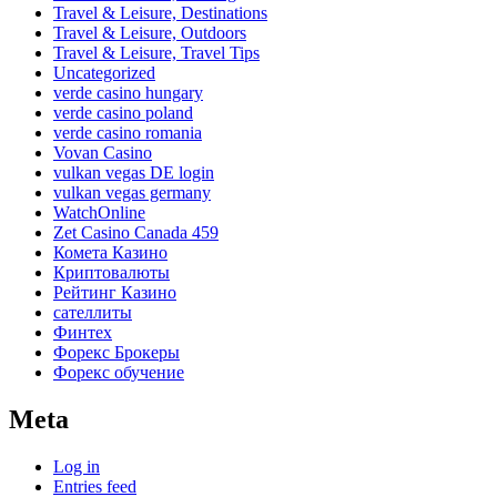
Travel & Leisure, Destinations
Travel & Leisure, Outdoors
Travel & Leisure, Travel Tips
Uncategorized
verde casino hungary
verde casino poland
verde casino romania
Vovan Casino
vulkan vegas DE login
vulkan vegas germany
WatchOnline
Zet Casino Canada 459
Комета Казино
Криптовалюты
Рейтинг Казино
сателлиты
Финтех
Форекс Брокеры
Форекс обучение
Meta
Log in
Entries feed