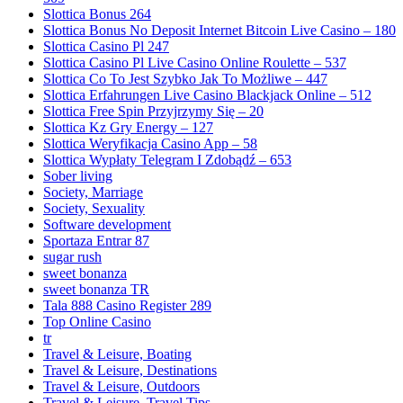
Slottica Bonus 264
Slottica Bonus No Deposit Internet Bitcoin Live Casino – 180
Slottica Casino Pl 247
Slottica Casino Pl Live Casino Online Roulette – 537
Slottica Co To Jest Szybko Jak To Możliwe – 447
Slottica Erfahrungen Live Casino Blackjack Online – 512
Slottica Free Spin Przyjrzymy Się – 20
Slottica Kz Gry Energy – 127
Slottica Weryfikacja Casino App – 58
Slottica Wypłaty Telegram I Zdobądź – 653
Sober living
Society, Marriage
Society, Sexuality
Software development
Sportaza Entrar 87
sugar rush
sweet bonanza
sweet bonanza TR
Tala 888 Casino Register 289
Top Online Casino
tr
Travel & Leisure, Boating
Travel & Leisure, Destinations
Travel & Leisure, Outdoors
Travel & Leisure, Travel Tips