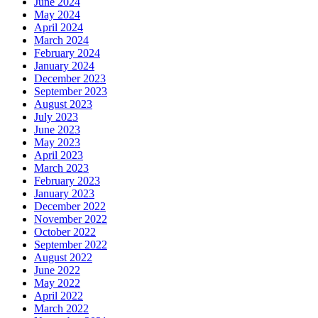
June 2024
May 2024
April 2024
March 2024
February 2024
January 2024
December 2023
September 2023
August 2023
July 2023
June 2023
May 2023
April 2023
March 2023
February 2023
January 2023
December 2022
November 2022
October 2022
September 2022
August 2022
June 2022
May 2022
April 2022
March 2022