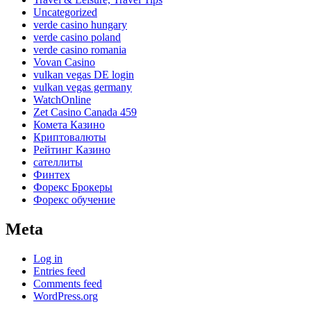
Uncategorized
verde casino hungary
verde casino poland
verde casino romania
Vovan Casino
vulkan vegas DE login
vulkan vegas germany
WatchOnline
Zet Casino Canada 459
Комета Казино
Криптовалюты
Рейтинг Казино
сателлиты
Финтех
Форекс Брокеры
Форекс обучение
Meta
Log in
Entries feed
Comments feed
WordPress.org