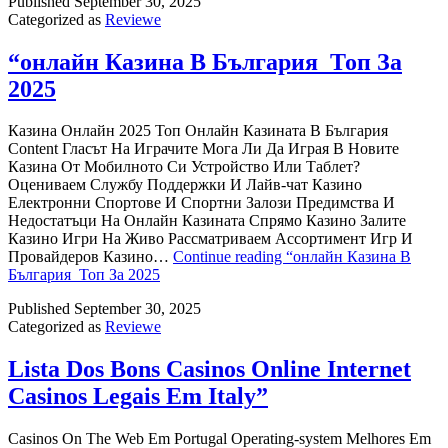
Published
September 30, 2025
Categorized as
Reviewe
“онлайн Казина В България ️ Топ За
2025
Казина Онлайн 2025 Топ Онлайн Казината В България
Content Гласът На Играчите Мога Ли Да Играя В Новите
Казина От Мобилното Си Устройство Или Таблет?
Оцениваем Службу Поддержки И Лайв-чат Казино
Електронни Спортове И Спортни Залози Предимства И
Недостатъци На Онлайн Казината Спрямо Казино Залите
Казино Игри На Живо Рассматриваем Ассортимент Игр И
Провайдеров Казино…
Continue reading
“онлайн Казина В
България ️ Топ За 2025
Published
September 30, 2025
Categorized as
Reviewe
Lista Dos Bons Casinos Online Internet
Casinos Legais Em Italy”
Casinos On The Web Em Portugal Operating-system Melhores Em