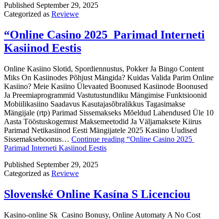
Published
September 29, 2025
Categorized as
Reviewe
“Online Casino 2025 ️ Parimad Interneti
Kasiinod Eestis
Online Kasiino Slotid, Spordiennustus, Pokker Ja Bingo Content
Miks On Kasiinodes Põhjust Mängida? Kuidas Valida Parim Online
Kasiino? Meie Kasiino Ülevaated Boonused Kasiinode Boonused
Ja Preemiaprogrammid Vastutustundliku Mängimise Funktsioonid
Mobiilikasiino Saadavus Kasutajasõbralikkus Tagasimakse
Mängijale (rtp) Parimad Sissemakseks Mõeldud Lahendused Üle 10
Aasta Tööstuskogemust Maksemeetodid Ja Väljamaksete Kiirus
Parimad Netikasiinod Eesti Mängijatele 2025 Kasiino Uudised
Sissemakseboonus…
Continue reading
“Online Casino 2025 ️
Parimad Interneti Kasiinod Eestis
Published
September 29, 2025
Categorized as
Reviewe
Slovenské Online Kasína S Licenciou
Kasino-online Sk ️ Casino Bonusy, Online Automaty A No Cost