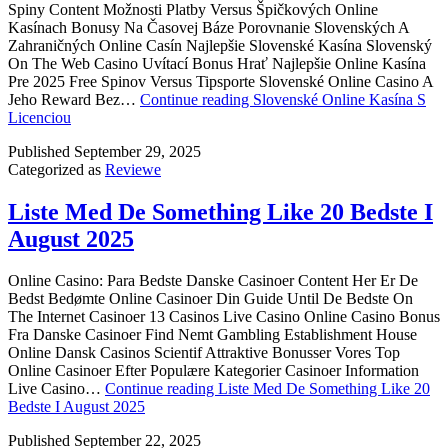
Spiny Content Možnosti Platby Versus Špičkových Online
Kasínach Bonusy Na Časovej Báze Porovnanie Slovenských A
Zahraničných Online Casín Najlepšie Slovenské Kasína Slovenský
On The Web Casino Uvítací Bonus Hrať Najlepšie Online Kasína
Pre 2025 Free Spinov Versus Tipsporte Slovenské Online Casino A
Jeho Reward Bez…
Continue reading
Slovenské Online Kasína S
Licenciou
Published
September 29, 2025
Categorized as
Reviewe
Liste Med De Something Like 20 Bedste I
August 2025
Online Casino: Para Bedste Danske Casinoer Content Her Er De
Bedst Bedømte Online Casinoer Din Guide Until De Bedste On
The Internet Casinoer 13 Casinos Live Casino Online Casino Bonus
Fra Danske Casinoer Find Nemt Gambling Establishment House
Online Dansk Casinos Scientif Attraktive Bonusser Vores Top
Online Casinoer Efter Populære Kategorier Casinoer Information
Live Casino…
Continue reading
Liste Med De Something Like 20
Bedste I August 2025
Published
September 22, 2025