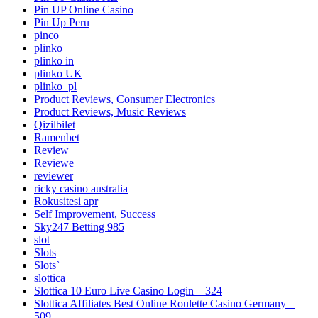
Pin UP Online Casino
Pin Up Peru
pinco
plinko
plinko in
plinko UK
plinko_pl
Product Reviews, Consumer Electronics
Product Reviews, Music Reviews
Qizilbilet
Ramenbet
Review
Reviewe
reviewer
ricky casino australia
Rokusitesi apr
Self Improvement, Success
Sky247 Betting 985
slot
Slots
Slots`
slottica
Slottica 10 Euro Live Casino Login – 324
Slottica Affiliates Best Online Roulette Casino Germany –
509