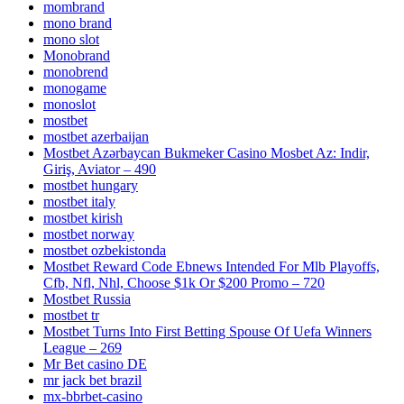
mombrand
mono brand
mono slot
Monobrand
monobrend
monogame
monoslot
mostbet
mostbet azerbaijan
Mostbet Azərbaycan Bukmeker Casino Мosbet Az: Indir,
Giriş, Aviator – 490
mostbet hungary
mostbet italy
mostbet kirish
mostbet norway
mostbet ozbekistonda
Mostbet Reward Code Ebnews Intended For Mlb Playoffs,
Cfb, Nfl, Nhl, Choose $1k Or $200 Promo – 720
Mostbet Russia
mostbet tr
Mostbet Turns Into First Betting Spouse Of Uefa Winners
League – 269
Mr Bet casino DE
mr jack bet brazil
mx-bbrbet-casino