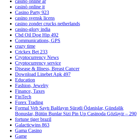
casino online ar
casinò online it
Casino Party 923
casino svensk licens
casino zonder crucks netherlands
casino-glory india
Cbd Oil Dog Hip 492
Communications, GPS
crazy time
Crickex Bet 233
Cryptocurrency News
Cryptocurrency service
Disease & Illness, Breast Cancer
Download Linebet Apk 497
Education
Fashion, Jewelry
Finance, Taxes
FinTech
Forex Trading
Formal Veb Saytı Bağlayın️ Sürətli Ödənişlər, Gündəlik
Bonuslar, Bütün Bunlar Sizi Pin Up Casinoda Gözləyir – 290
fortune tiger brazil
Galacticwins 863
Gama Casino
Game