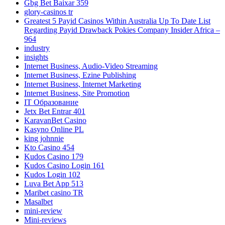
Gbg Bet Baixar 359
glory-casinos tr
Greatest 5 Payid Casinos Within Australia Up To Date List
Regarding Payid Drawback Pokies Company Insider Africa –
964
industry
insights
Internet Business, Audio-Video Streaming
Internet Business, Ezine Publishing
Internet Business, Internet Marketing
Internet Business, Site Promotion
IT Образование
Jetx Bet Entrar 401
KaravanBet Casino
Kasyno Online PL
king johnnie
Kto Casino 454
Kudos Casino 179
Kudos Casino Login 161
Kudos Login 102
Luva Bet App 513
Maribet casino TR
Masalbet
mini-review
Mini-reviews