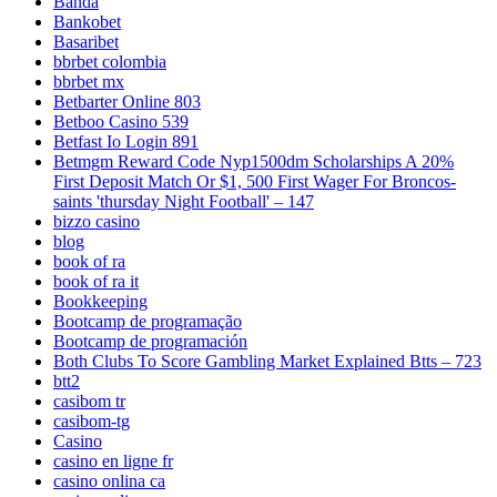
Banda
Bankobet
Basaribet
bbrbet colombia
bbrbet mx
Betbarter Online 803
Betboo Casino 539
Betfast Io Login 891
Betmgm Reward Code Nyp1500dm Scholarships A 20%
First Deposit Match Or $1, 500 First Wager For Broncos-
saints 'thursday Night Football' – 147
bizzo casino
blog
book of ra
book of ra it
Bookkeeping
Bootcamp de programação
Bootcamp de programación
Both Clubs To Score Gambling Market Explained Btts – 723
btt2
casibom tr
casibom-tg
Casino
casino en ligne fr
casino onlina ca