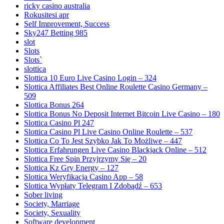
ricky casino australia
Rokusitesi apr
Self Improvement, Success
Sky247 Betting 985
slot
Slots
Slots`
slottica
Slottica 10 Euro Live Casino Login – 324
Slottica Affiliates Best Online Roulette Casino Germany –
509
Slottica Bonus 264
Slottica Bonus No Deposit Internet Bitcoin Live Casino – 180
Slottica Casino Pl 247
Slottica Casino Pl Live Casino Online Roulette – 537
Slottica Co To Jest Szybko Jak To Możliwe – 447
Slottica Erfahrungen Live Casino Blackjack Online – 512
Slottica Free Spin Przyjrzymy Się – 20
Slottica Kz Gry Energy – 127
Slottica Weryfikacja Casino App – 58
Slottica Wypłaty Telegram I Zdobądź – 653
Sober living
Society, Marriage
Society, Sexuality
Software development