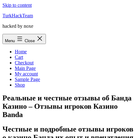
Skip to content
TurkHackTeam
hacked by noxe
Menu
Close
Home
Cart
Checkout
Main Page
My account
Sample Page
Shop
Реальные и честные отзывы об Банда
Казино – Отзывы игроков Казино
Banda
Честные и подробные отзывы игроков
о казино Банда их опыт и впечатления