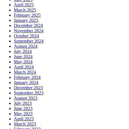
April 2025
March 2025
February 2025
January 2025
December 2024
November 2024
October 2024
September 2024
August 2024
July 2024
June 2024
May 2024
April 2024
March 2024
February 2024
January 2024
December 2023
September 2023
August 2023
July 2023
June 2023
May 2023
April 2023
March 2023