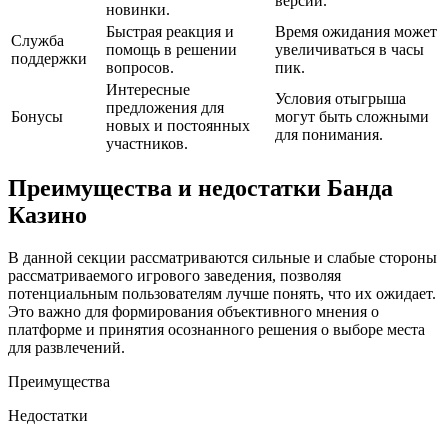
версии.
новинки.
Быстрая реакция и
Время ожидания может
Служба
помощь в решении
увеличиваться в часы
поддержки
вопросов.
пик.
Интересные
Условия отыгрыша
предложения для
Бонусы
могут быть сложными
новых и постоянных
для понимания.
участников.
Преимущества и недостатки Банда
Казино
В данной секции рассматриваются сильные и слабые стороны
рассматриваемого игрового заведения, позволяя
потенциальным пользователям лучше понять, что их ожидает.
Это важно для формирования объективного мнения о
платформе и принятия осознанного решения о выборе места
для развлечений.
Преимущества
Недостатки