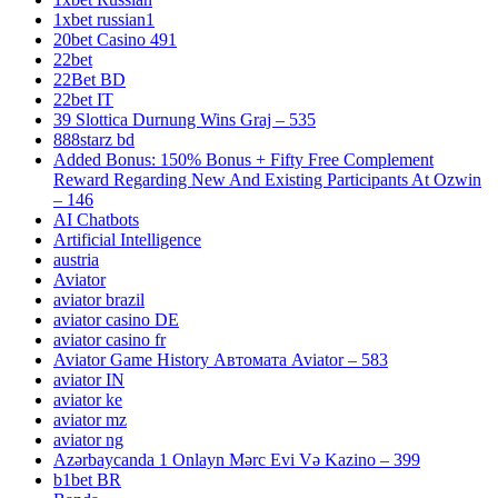
1xbet russian1
20bet Casino 491
22bet
22Bet BD
22bet IT
39 Slottica Durnung Wins Graj – 535
888starz bd
Added Bonus: 150% Bonus + Fifty Free Complement
Reward Regarding New And Existing Participants At Ozwin
– 146
AI Chatbots
Artificial Intelligence
austria
Aviator
aviator brazil
aviator casino DE
aviator casino fr
Aviator Game History Автомата Aviator – 583
aviator IN
aviator ke
aviator mz
aviator ng
Azərbaycanda 1 Onlayn Mərc Evi Və Kazino – 399
b1bet BR