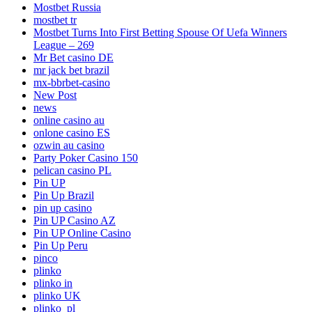
Mostbet Russia
mostbet tr
Mostbet Turns Into First Betting Spouse Of Uefa Winners
League – 269
Mr Bet casino DE
mr jack bet brazil
mx-bbrbet-casino
New Post
news
online casino au
onlone casino ES
ozwin au casino
Party Poker Casino 150
pelican casino PL
Pin UP
Pin Up Brazil
pin up casino
Pin UP Casino AZ
Pin UP Online Casino
Pin Up Peru
pinco
plinko
plinko in
plinko UK
plinko_pl