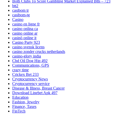
Both Clubs To Score Gambling Market Explained Btts – 723
btt2
casibom tr
casibom-tg
Casino
casino en ligne fr
casino onlina ca
casino online ar
casinò online it
Casino Party 923
casino svensk licens
casino zonder crucks netherlands
casino-glory india
Cbd Oil Dog Hip 492
Communications, GPS
crazy time
Crickex Bet 233
Cryptocurrency News
Cryptocurrency service
Disease & Illness, Breast Cancer
Download Linebet Apk 497
Education
Fashion, Jewelry
Finance, Taxes
FinTech