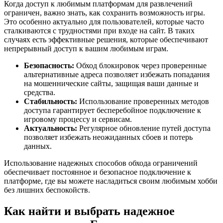
Когда доступ к любимым платформам для развлечений
ограничен, важно знать, как сохранить возможность игры.
Это особенно актуально для пользователей, которые часто
сталкиваются с трудностями при входе на сайт. В таких
случаях есть эффективные решения, которые обеспечивают
непрерывный доступ к вашим любимым играм.
Безопасность:
Обход блокировок через проверенные
альтернативные адреса позволяет избежать попадания
на мошеннические сайты, защищая ваши данные и
средства.
Стабильность:
Использование проверенных методов
доступа гарантирует бесперебойное подключение к
игровому процессу и сервисам.
Актуальность:
Регулярное обновление путей доступа
позволяет избежать неожиданных сбоев и потерь
данных.
Использование надежных способов обхода ограничений
обеспечивает постоянное и безопасное подключение к
платформе, где вы можете насладиться своим любимым хобби
без лишних беспокойств.
Как найти и выбрать надежное