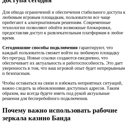
Для обхода ограничений и обеспечения стабильного доступа к
любимым игровым площадкам, пользователи все чаще
прибегают к альтернативным решениям. Современные
технологии позволяют обойти возможные блокировки,
предоставляя доступ к развлекательным платформам в любое
время.
Сегодняшние способы подключения
гарантируют, что
каждый пользователь сможет войти на любимую площадку
без преград. Новые ссылки создаются ежедневно, что
обеспечивает их актуальность и работоспособность. Это дает
уверенность в том, что ваш игровой опыт будет непрерывным
и безопасным.
Чтобы оставаться на связи и избежать неприятных ситуаций,
важно следить за обновлениями доступных адресов. Таким
образом, вы всегда будете иметь под рукой актуальные
решения для бесперебойного подключения.
Почему важно использовать рабочие
зеркала казино Банда