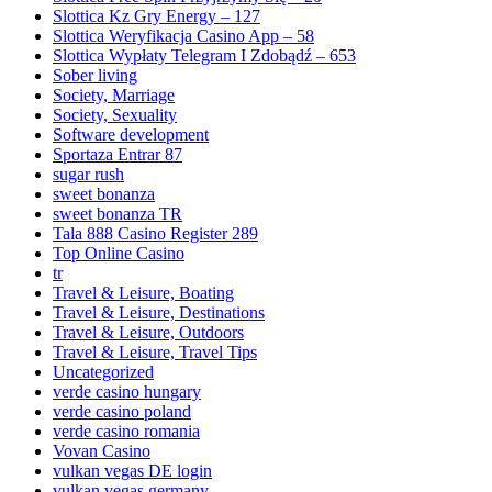
Slottica Kz Gry Energy – 127
Slottica Weryfikacja Casino App – 58
Slottica Wypłaty Telegram I Zdobądź – 653
Sober living
Society, Marriage
Society, Sexuality
Software development
Sportaza Entrar 87
sugar rush
sweet bonanza
sweet bonanza TR
Tala 888 Casino Register 289
Top Online Casino
tr
Travel & Leisure, Boating
Travel & Leisure, Destinations
Travel & Leisure, Outdoors
Travel & Leisure, Travel Tips
Uncategorized
verde casino hungary
verde casino poland
verde casino romania
Vovan Casino
vulkan vegas DE login
vulkan vegas germany