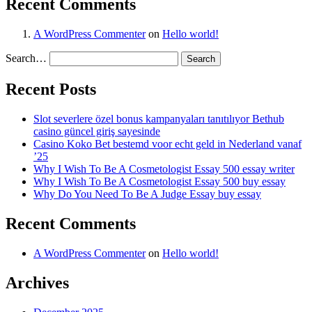
Recent Comments
A WordPress Commenter
on
Hello world!
Search…
Recent Posts
Slot severlere özel bonus kampanyaları tanıtılıyor Bethub
casino güncel giriş sayesinde
Casino Koko Bet bestemd voor echt geld in Nederland vanaf
’25
Why I Wish To Be A Cosmetologist Essay 500 essay writer
Why I Wish To Be A Cosmetologist Essay 500 buy essay
Why Do You Need To Be A Judge Essay buy essay
Recent Comments
A WordPress Commenter
on
Hello world!
Archives