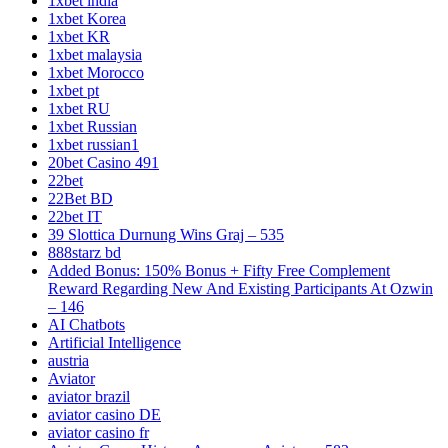
1xbet india
1xbet Korea
1xbet KR
1xbet malaysia
1xbet Morocco
1xbet pt
1xbet RU
1xbet Russian
1xbet russian1
20bet Casino 491
22bet
22Bet BD
22bet IT
39 Slottica Durnung Wins Graj – 535
888starz bd
Added Bonus: 150% Bonus + Fifty Free Complement
Reward Regarding New And Existing Participants At Ozwin
– 146
AI Chatbots
Artificial Intelligence
austria
Aviator
aviator brazil
aviator casino DE
aviator casino fr