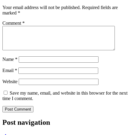
Your email address will not be published.
Required fields are
marked
*
Comment
*
Name
*
Email
*
Website
Save my name, email, and website in this browser for the next
time I comment.
Post navigation