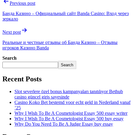
Previous post
Банда Казино – Официальный сайт Banda Casino: Вход через
зеркало
Next post
Реальные и честные отзывы об Банда Казино – Отзывы
игроков Казино Banda
Search
Search
Recent Posts
Slot severlere özel bonus kampanyaları tanıtılıyor Bethub
casino güncel giriş sayesinde
Casino Koko Bet bestemd voor echt geld in Nederland vanaf
’25
Why I Wish To Be A Cosmetologist Essay 500 essay writer
Why I Wish To Be A Cosmetologist Essay 500 buy essay
Why Do You Need To Be A Judge Essay buy essay