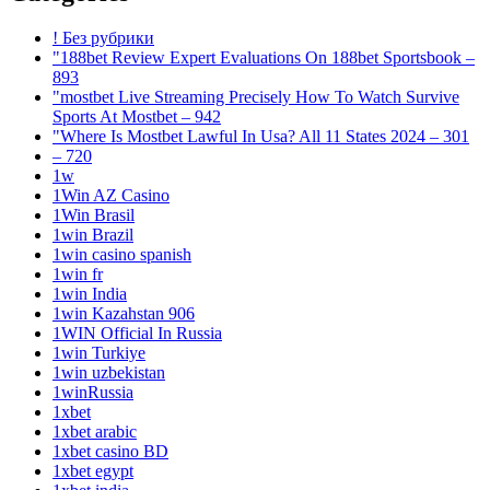
! Без рубрики
"188bet Review Expert Evaluations On 188bet Sportsbook –
893
"mostbet Live Streaming Precisely How To Watch Survive
Sports At Mostbet – 942
"Where Is Mostbet Lawful In Usa? All 11 States 2024 – 301
– 720
1w
1Win AZ Casino
1Win Brasil
1win Brazil
1win casino spanish
1win fr
1win India
1win Kazahstan 906
1WIN Official In Russia
1win Turkiye
1win uzbekistan
1winRussia
1xbet
1xbet arabic
1xbet casino BD
1xbet egypt