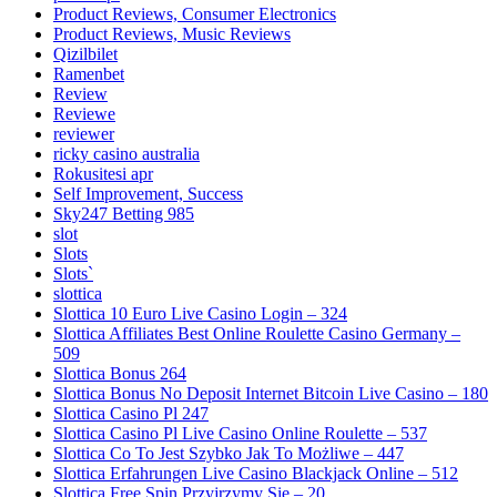
Product Reviews, Consumer Electronics
Product Reviews, Music Reviews
Qizilbilet
Ramenbet
Review
Reviewe
reviewer
ricky casino australia
Rokusitesi apr
Self Improvement, Success
Sky247 Betting 985
slot
Slots
Slots`
slottica
Slottica 10 Euro Live Casino Login – 324
Slottica Affiliates Best Online Roulette Casino Germany –
509
Slottica Bonus 264
Slottica Bonus No Deposit Internet Bitcoin Live Casino – 180
Slottica Casino Pl 247
Slottica Casino Pl Live Casino Online Roulette – 537
Slottica Co To Jest Szybko Jak To Możliwe – 447
Slottica Erfahrungen Live Casino Blackjack Online – 512
Slottica Free Spin Przyjrzymy Się – 20