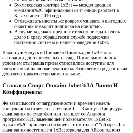
Букмекерская контора 1xBet — международная
компания%2C официальный сайт одной работает в
Казахстане с 2016 года.
Отслеживать ивенты же вовремя узнавать о выгодных
событиях позволит подписка на новостью.
В случае задержек предпочтительно не ждать очень
долго и сразу обращаться в службе поддержки
платежной системы и нашего заведения 1xbet.
Важно упомянуть и Прилавка Промокодов 1xBet для
активации дополнительных наград. После выполнения
условием отыгрыша призы становились доступны для
однозначный на любые реквизиты. Зачисление средств также
депозитах практически моментальное.
Ставки и Спорт Онлайн 1xbet%3A Линия И
Коэффициенты
Же зависимости от загруженности и времени недель
консультанты отвечают в течение 1 — 3 минут. Процедура
скачивания на смартфон или планшет со Андроид
программы%2C заменяющей пользователям 1xBet kz
зеркало%2C приведена позднее в этом только” “обзоре. Для
скачивания доступные в 1xBet зеркала для Айфон одноиз