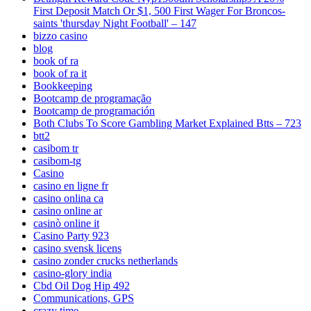
First Deposit Match Or $1, 500 First Wager For Broncos-
saints 'thursday Night Football' – 147
bizzo casino
blog
book of ra
book of ra it
Bookkeeping
Bootcamp de programação
Bootcamp de programación
Both Clubs To Score Gambling Market Explained Btts – 723
btt2
casibom tr
casibom-tg
Casino
casino en ligne fr
casino onlina ca
casino online ar
casinò online it
Casino Party 923
casino svensk licens
casino zonder crucks netherlands
casino-glory india
Cbd Oil Dog Hip 492
Communications, GPS
crazy time