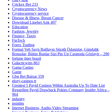
Crickex Bet 233
Cryptocurrency News
Cryptocurrency service
Disease & Illness, Breast Cancer
Download Linebet Apk 497
Education
Fashion, Jewelry
Finance, Taxes
FinTech
Forex Trading
Formal Veb Saytı Bağlayın️ Sürətli Ödənişlər, Gündəlik
Bonuslar, Bütün Bunlar Sizi Pin Up Casinoda Gözləyir – 290
fortune tiger brazil
Galacticwins 863
Gama Casino
Game
Gbg Bet Baixar 359
glory-casinos tr
Greatest 5 Payid Casinos Within Australia Up To Date List
Regarding Payid Drawback Pokies Company Insider Africa –
964
industry
insights
Internet Business, Audio-Video Streaming