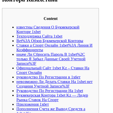
Content
известны Сведения О Букмекерской
Конторе 1xbet
Техподдержка Сайта 1xbet
Bet%3A Обзор Букмекерской Конторы
Ставки а Спорт Онлайн 1xbet%3A Линия И
Коэффициенты
иначе Ли Сбросить Пароль В 1xbet%2C
только Я Забыл Данные Своей Учетной
Записи%3F
Официальный Сайт 1хbet Kz – Ставки На
Спорт Онлайн
руководство По Регистрации в 1хбет
невозможно Ли Делать Ставки На 1xbet нет
Создания Учетной Записи%3F
Руководство По Регистрации На 1xbet
Букмекерская Контора 1xbet Kz — Лидер
Рынка Ставок На Спорт
Приложения 1хбет
Пополнения Счета же Вывод Средств а