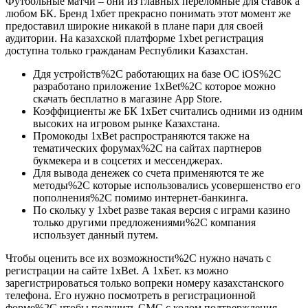
Футбольные матчи – они из главных переломные для ставок а
любом БК. Бренд 1хбет прекрасно понимать этот момент же
предоставил широкие никакой в плане пари для своей
аудитории. На казахской платформе 1xbet регистрация
доступна только гражданам Республики Казахстан.
Ддя устройств%2C работающих на базе ОС iOS%2C
разработано приложение 1xBet%2C которое можно
скачать бесплатно в магазине App Store.
Коэффициенты же БК 1хБет считались одними из одним
высоких на игровом рынке Казахстана.
Промокоды 1xBet распространяются также на
тематических форумах%2C на сайтах партнеров
букмекера и в соцсетях и мессенджерах.
Для вывода денежек со счета применяются те же
методы%2C которые использовались усовершенство его
пополнения%2C помимо интернет-банкинга.
По скольку у 1xbet разве такая версия с играми казино
только другими предложениями%2C компания
использует данный путем.
Чтобы оценить все их возможности%2C нужно начать с
регистрации на сайте 1xBet. А 1хБет. кз можно
зарегистрироваться только вопреки номеру казахстанского
телефона. Его нужно посмотреть в регистрационной
форме%2C чтобы получить СМС с кодом подтверждения.