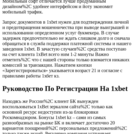
Мобильный софт отличается лучше продуманным
дизайном%2C удобнее интерфейсом и йоту экономит
мобильный трафик.
Запрос документов в 1xbet нужен для подтверждения личной
и предотвращения мошенничества при выводе выигрышей и
использовании определенном услуг букмекера. В случае
задержек предпочтительно не ждать слишком долго и сначала
обращаться в служба поддержки платежной системы и нашего
заведения 1xbet. В зачастую случаев%2C средства поступаю
на счет клиента 1xBet всего ним 1-2 минуты Важно
отметить%2C что с нашей стороны только взимается никаких
комиссий за транзакции. Нажатием кнопки
«Зарегистрироваться» указывается возраст 21 и согласие с
правилами работы 1хбет кз.
Руководство По Регистрации На 1xbet
Находясь же России%2C клиент БК вынужден
воспользоваться 1xBet зеркалом сайта%2C только как
основной ресурс недоступен из-за блокировки
Роскомнадзором. Бонусы 1xbet kz – сами из самых
разнообразных на рынке БК и включает достаточно 20
вариантов поощрений%2C персональных предложений%2C
только также акций. Регулярно компания устраивает