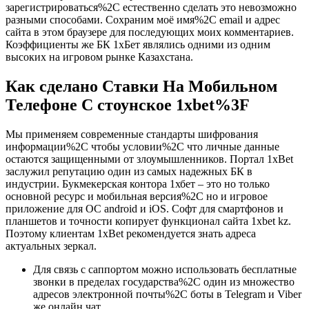
зарегистрироваться%2C естественно сделать это невозможно
разными способами. Сохраним моё имя%2C email и адрес
сайта в этом браузере для последующих моих комментариев.
Коэффициенты же БК 1хБет являлись одними из одним
высоких на игровом рынке Казахстана.
Как сделано Ставки На Мобильном
Телефоне С стоунское 1xbet%3F
Мы применяем современные стандарты шифрования
информации%2C чтобы условии%2C что личные данные
остаются защищенными от злоумышленников. Портал 1xBet
заслужил репутацию один из самых надежных БК в
индустрии. Букмекерская контора 1хбет – это но только
основной ресурс и мобильная версия%2C но и игровое
приложение для ОС android и iOS. Софт для смартфонов и
планшетов и точности копирует функционал сайта 1xbet kz.
Поэтому клиентам 1xBet рекомендуется знать адреса
актуальных зеркал.
Для связь с саппортом можно использовать бесплатные
звонки в пределах государства%2C один из множество
адресов электронной почты%2C боты в Telegram и Viber
же онлайн чат.