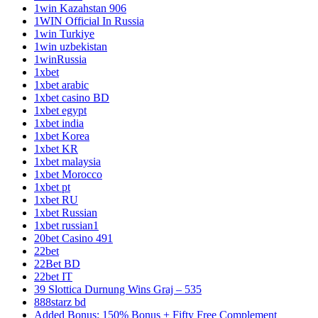
1win Kazahstan 906
1WIN Official In Russia
1win Turkiye
1win uzbekistan
1winRussia
1xbet
1xbet arabic
1xbet casino BD
1xbet egypt
1xbet india
1xbet Korea
1xbet KR
1xbet malaysia
1xbet Morocco
1xbet pt
1xbet RU
1xbet Russian
1xbet russian1
20bet Casino 491
22bet
22Bet BD
22bet IT
39 Slottica Durnung Wins Graj – 535
888starz bd
Added Bonus: 150% Bonus + Fifty Free Complement