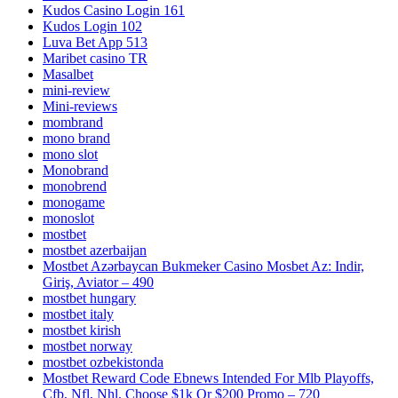
Kudos Casino Login 161
Kudos Login 102
Luva Bet App 513
Maribet casino TR
Masalbet
mini-review
Mini-reviews
mombrand
mono brand
mono slot
Monobrand
monobrend
monogame
monoslot
mostbet
mostbet azerbaijan
Mostbet Azərbaycan Bukmeker Casino Мosbet Az: Indir,
Giriş, Aviator – 490
mostbet hungary
mostbet italy
mostbet kirish
mostbet norway
mostbet ozbekistonda
Mostbet Reward Code Ebnews Intended For Mlb Playoffs,
Cfb, Nfl, Nhl, Choose $1k Or $200 Promo – 720