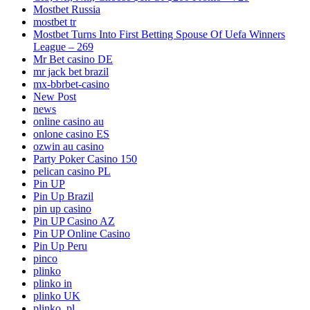
Mostbet Russia
mostbet tr
Mostbet Turns Into First Betting Spouse Of Uefa Winners
League – 269
Mr Bet casino DE
mr jack bet brazil
mx-bbrbet-casino
New Post
news
online casino au
onlone casino ES
ozwin au casino
Party Poker Casino 150
pelican casino PL
Pin UP
Pin Up Brazil
pin up casino
Pin UP Casino AZ
Pin UP Online Casino
Pin Up Peru
pinco
plinko
plinko in
plinko UK
plinko_pl