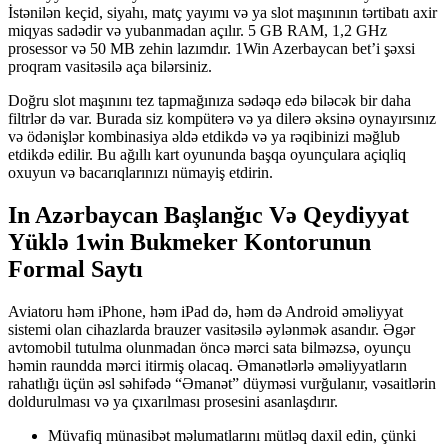
İstənilən keçid, siyahı, matç yayımı və ya slot maşınının tərtibatı axir
miqyas sadədir və yubanmadan açılır. 5 GB RAM, 1,2 GHz
prosessor və 50 MB zehin lazımdır. 1Win Azerbaycan bet’i şəxsi
proqram vasitəsilə aça bilərsiniz.
Doğru slot maşınını tez tapmağınıza sədəqə edə biləcək bir daha
filtrlər də var. Burada siz kompüterə və ya dilerə əksinə oynayırsınız
və ödənişlər kombinasiya əldə etdikdə və ya rəqibinizi məğlub
etdikdə edilir. Bu ağıllı kart oyununda başqa oyunçulara açiqliq
oxuyun və bacarıqlarınızı nümayiş etdirin.
In Azərbaycan Başlanğıc Və Qeydiyyat
Yüklə 1win Bukmeker Kontorunun
Formal Saytı
Aviatoru həm iPhone, həm iPad də, həm də Android əməliyyat
sistemi olan cihazlarda brauzer vasitəsilə əylənmək asandır. Əgər
avtomobil tutulma olunmadan öncə mərci sata bilməzsə, oyunçu
həmin raundda mərci itirmiş olacaq. Əmanətlərlə əməliyyatların
rahatlığı üçün əsl səhifədə “Əmanət” düyməsi vurğulanır, vəsaitlərin
doldurulması və ya çıxarılması prosesini asanlaşdırır.
Müvafiq münasibət məlumatlarını mütləq daxil edin, çünki