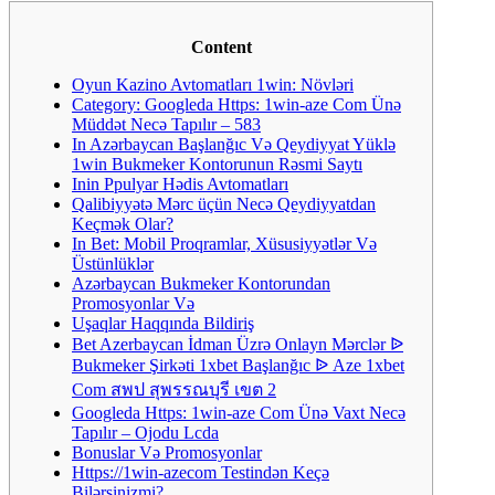
Content
Oyun Kazino Avtomatları 1win: Növləri
Category: Googleda Https: 1win-aze Com Ünə
Müddət Necə Tapılır – 583
In Azərbaycan Başlanğıc Və Qeydiyyat Yüklə
1win Bukmeker Kontorunun Rəsmi Saytı
Inin Ppulyar Hədis Avtomatları
Qalibiyyətə Mərc üçün Necə Qeydiyyatdan
Keçmək Olar?
In Bet: Mobil Proqramlar, Xüsusiyyətlər Və
Üstünlüklər
Azərbaycan Bukmeker Kontorundan
Promosyonlar Və
Uşaqlar Haqqında Bildiriş
Bet Azerbaycan İdman Üzrə Onlayn Mərclər ᐉ
Bukmeker Şirkəti 1xbet Başlanğıc ᐉ Aze 1xbet
Com สพป สุพรรณบุรี เขต 2
Googleda Https: 1win-aze Com Ünə Vaxt Necə
Tapılır – Ojodu Lcda
Bonuslar Və Promosyonlar
Https://1win-azecom Testindən Keçə
Bilərsinizmi?