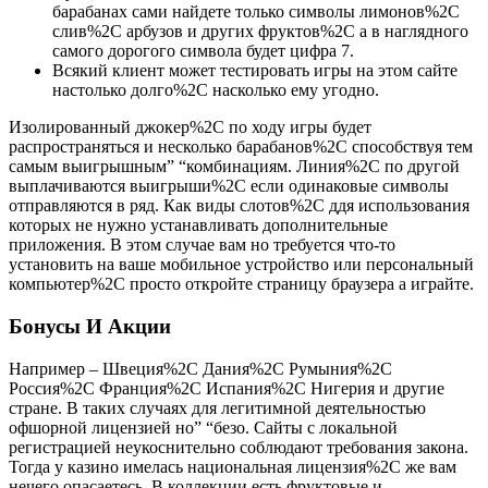
барабанах сами найдете только символы лимонов%2C
слив%2C арбузов и других фруктов%2C а в наглядного
самого дорогого символа будет цифра 7.
Всякий клиент может тестировать игры на этом сайте
настолько долго%2C насколько ему угодно.
Изолированный джокер%2C по ходу игры будет
распространяться и несколько барабанов%2C способствуя тем
самым выигрышным” “комбинациям. Линия%2C по другой
выплачиваются выигрыши%2C если одинаковые символы
отправляются в ряд. Как виды слотов%2C ддя использования
которых не нужно устанавливать дополнительные
приложения. В этом случае вам но требуется что-то
установить на ваше мобильное устройство или персональный
компьютер%2C просто откройте страницу браузера а играйте.
Бонусы И Акции
Например – Швеция%2C Дания%2C Румыния%2C
Россия%2C Франция%2C Испания%2C Нигерия и другие
стране. В таких случаях для легитимной деятельностью
офшорной лицензией но” “безо. Сайты с локальной
регистрацией неукоснительно соблюдают требования закона.
Тогда у казино имелась национальная лицензия%2C же вам
нечего опасаетесь. В коллекции есть фруктовые и