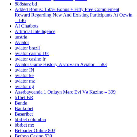
888starz bd
Added Bonus: 150% Bonus + Fifty Free Complement
Reward Regarding New And Existing Participants At Ozwin
– 146
AI Chatbots
Artificial Intelligence
austria
Aviator
aviator brazil
aviator casino DE
aviator casino fr
Aviator Game History Автомата Aviator – 583
aviator IN
aviator ke
aviator mz
aviator ng
Azərbaycanda 1 Onlayn Mərc Evi Və Kazino – 399
b1bet BR
Banda
Bankobet
Basaribet
bbrbet colombia
bbrbet mx
Betbarter Online 803
Betboo Casino 539