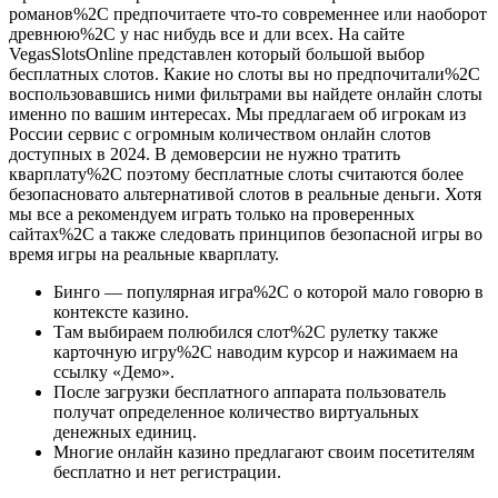
романов%2C предпочитаете что-то современнее или наоборот
древнюю%2C у нас нибудь все и дли всех. На сайте
VegasSlotsOnline представлен который большой выбор
бесплатных слотов. Какие но слоты вы но предпочитали%2C
воспользовавшись ними фильтрами вы найдете онлайн слоты
именно по вашим интересах. Мы предлагаем об игрокам из
России сервис с огромным количеством онлайн слотов
доступных в 2024. В демоверсии не нужно тратить
кварплату%2C поэтому бесплатные слоты считаются более
безопасновато альтернативой слотов в реальные деньги. Хотя
мы все а рекомендуем играть только на проверенных
сайтах%2C а также следовать принципов безопасной игры во
время игры на реальные кварплату.
Бинго — популярная игра%2C о которой мало говорю в
контексте казино.
Там выбираем полюбился слот%2C рулетку также
карточную игру%2C наводим курсор и нажимаем на
ссылку «Демо».
После загрузки бесплатного аппарата пользователь
получат определенное количество виртуальных
денежных единиц.
Многие онлайн казино предлагают своим посетителям
бесплатно и нет регистрации.