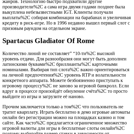
жанров. Технологию быстро подхватили другие
производители%2C а сама игра двумя годами позднее была
выкуплена небезызвестными IGT. Клиенты получали
выплаты%2C собирая комбинации на барабанах и увеличивая
кредиту в риск-игре. Но в 1996 недавно вышел первый слот с
призовым раундом на отдельном экране.
Spartacus Gladiator Of Rome
Количество линий не составляет” “10-ти%2C высокий
уровень отдачи. Для разнообразия они могут быть дополнен
латинскими буквами%2C бриллианты%2C карточными
номиналами. Выбирая тип слота%2C важно ориентироваться
на личной предпочтения%2C уровень RTP и волатильности
конкретного аппарата. Можете безбоязненно приступать к
игровому процессу%2C не заново за игровой банкролл. Если
вдруг в процессе произойдёт обнуление счёта%2C то просто
выйдите из игры и загрузите её наново.
Прочим заключается только а том%2C что пользователь не
тратит кварплату. Играть бесплатно в демо игровые автоматы
онлайн без регистрации можно на площадках казино и том
сайте. Как часто%2C предлагается ограниченное множество
игровой валюты дли игры в бесплатные слоты онлайн%2C
поэтому выбирайте размер ставки в зависимости от