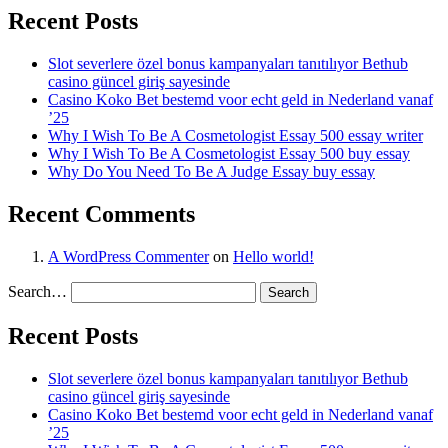
Recent Posts
Slot severlere özel bonus kampanyaları tanıtılıyor Bethub
casino güncel giriş sayesinde
Casino Koko Bet bestemd voor echt geld in Nederland vanaf
’25
Why I Wish To Be A Cosmetologist Essay 500 essay writer
Why I Wish To Be A Cosmetologist Essay 500 buy essay
Why Do You Need To Be A Judge Essay buy essay
Recent Comments
A WordPress Commenter
on
Hello world!
Search…
Recent Posts
Slot severlere özel bonus kampanyaları tanıtılıyor Bethub
casino güncel giriş sayesinde
Casino Koko Bet bestemd voor echt geld in Nederland vanaf
’25