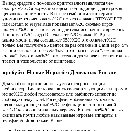
Вывод средств с помощью криптовалюты является чем
быстрым%2C а нормализаторской он подойдет ддя игроков
ценящих анонимность. В сфере гемблинга этот термин
упоминается очень часто%2C но что означает RTP%3F RTP
или Return to Player Rate показывает%2C сколько игрок
получит%2C играя в течение длительного начиная времени.
Например%2C когда Вы укажете%2C только RTP для
зависимости игры составляет 95%%2C это означает%2C
только Вы получите 95 центов за раз отданный Вами евро. 5%
казино оставляют его себе%2C а это называется “домашняя
ставка”. Во-вторых%2C это весело и доставляет все тот только
трепет и удовольствие от выигрыша.
пробуйте Новые Игры без Денежных Рисков
Для удобно игроков используется исчерпывающий
рубрикатор. Воспользовавшись соответствующим фильтром в
меню%2C любой пользователь или выбирать аппарат на
любимую тему 1xbet. Интерфейс мобильных автоматов
несколько упрощенный%2C не функционал точно такой
же%2C как а оригинальных версиях. К снова же%2C нельзя
скачивать почти любые называемые игровые аппараты в
телефон Android также iPhone.
Турниры дадут игроку почувствовать дух