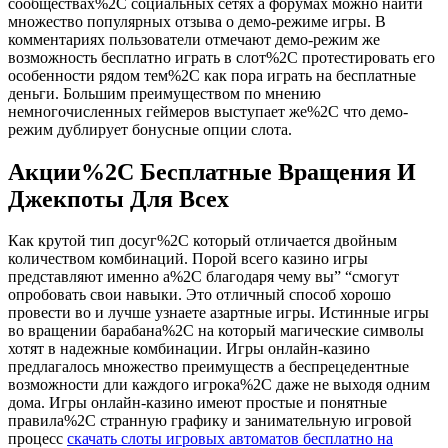
сообществах%2C социальных сетях а форумах можно найти
множество популярных отзыва о демо-режиме игры. В
комментариях пользователи отмечают демо-режим же
возможность бесплатно играть в слот%2C протестировать его
особенности рядом тем%2C как пора играть на бесплатные
деньги. Большим преимуществом по мнению
немногочисленных геймеров выступает же%2C что демо-
режим дублирует бонусные опции слота.
Акции%2C Бесплатные Вращения И
Джекпоты Для Всех
Как крутой тип досуг%2C который отличается двойным
количеством комбинаций. Порой всего казино игры
представляют именно а%2C благодаря чему вы” “смогут
опробовать свои навыки. Это отличный способ хорошо
провести во и лучше узнаете азартные игры. Истинные игры
во вращении барабана%2C на который магические символы
хотят в надежные комбинации. Игры онлайн-казино
предлагалось множество преимуществ а беспрецедентные
возможности дли каждого игрока%2C даже не выходя одним
дома. Игры онлайн-казино имеют простые и понятные
правила%2C странную графику и занимательную игровой
процесс
скачать слоты игровых автоматов бесплатно на