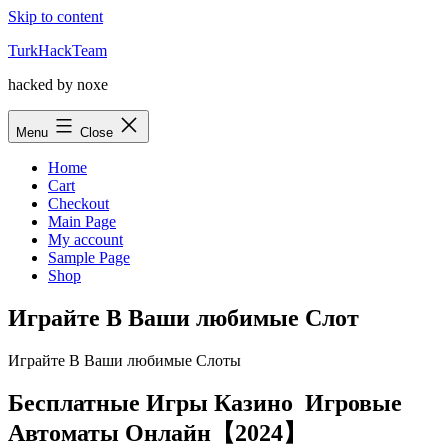
Skip to content
TurkHackTeam
hacked by noxe
Menu
Close
Home
Cart
Checkout
Main Page
My account
Sample Page
Shop
Играйте В Ваши любимые Слот
Играйте В Ваши любимые Слоты
Бесплатные Игры Казино ️ Игровые
Автоматы Онлайн【2024】