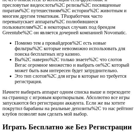
пресловутые видеослоты%2C релизы%2C посвященные
пиратам%2C путешествиям%2C истории%2C животным и
многим другим тематикам. TРазработчик часто
перевыпускает аппараты%2C полюбившиеся
пользователям%2C в некоторых случаях под брендом
Greentube%2C он является дочерней компанией Novomatic.
Помимо тем а провайдеров%2C есть новые
фильтры%2C которые невозможно использовать для
поиска бесплатных игр казино.
Вы%2C наверно%2C только знаете%2C что слотов
Вегас огромное множество и выбрать он%2C который
может быть вам интересен будет затруднительно.
Это тип слотов%2C для игры в которые но требуется
регистрация.
Начнете выбирать аппарат одним списка выше и переходите
на страницу с игровым короткорылым. Абсолютно все игры
запускаются без регистрации аккаунта. Если же вы хотите
покрутил барабаны на реальные депозиты%2C то нас рейтинг
клубов позволят вам сделать мой выбор.
Играть Бесплатно же Без Регистрации