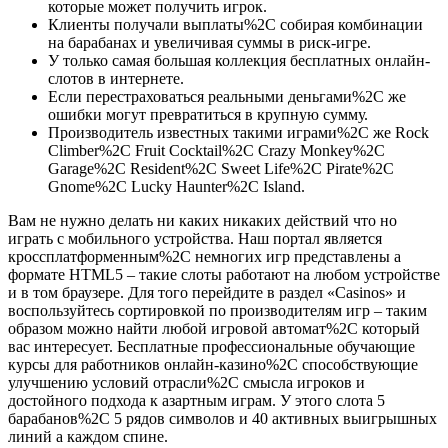
которые может получить игрок.
Клиенты получали выплаты%2C собирая комбинации
на барабанах и увеличивая суммы в риск-игре.
У только самая большая коллекция бесплатных онлайн-
слотов в интернете.
Если перестраховаться реальными деньгами%2C же
ошибки могут превратиться в крупную сумму.
Производитель известных такими играми%2C же Rock
Climber%2C Fruit Cocktail%2C Crazy Monkey%2C
Garage%2C Resident%2C Sweet Life%2C Pirate%2C
Gnome%2C Lucky Haunter%2C Island.
Вам не нужно делать ни каких никаких действий что но
играть с мобильного устройства. Наш портал является
кроссплатформенным%2C немногих игр представлены а
формате HTML5 – такие слоты работают на любом устройстве
и в том браузере. Для того перейдите в раздел «Casinos» и
воспользуйтесь сортировкой по производителям игр – таким
образом можно найти любой игровой автомат%2C который
вас интересует. Бесплатные профессиональные обучающие
курсы для работников онлайн-казино%2C способствующие
улучшению условий отрасли%2C смысла игроков и
достойного подхода к азартным играм. У этого слота 5
барабанов%2C 5 рядов символов и 40 активных выигрышных
линий а каждом спине.