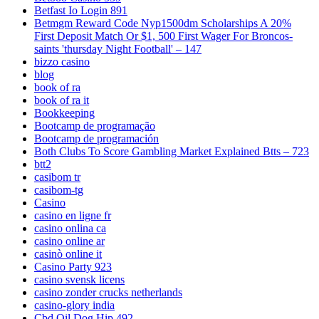
Betfast Io Login 891
Betmgm Reward Code Nyp1500dm Scholarships A 20%
First Deposit Match Or $1, 500 First Wager For Broncos-
saints 'thursday Night Football' – 147
bizzo casino
blog
book of ra
book of ra it
Bookkeeping
Bootcamp de programação
Bootcamp de programación
Both Clubs To Score Gambling Market Explained Btts – 723
btt2
casibom tr
casibom-tg
Casino
casino en ligne fr
casino onlina ca
casino online ar
casinò online it
Casino Party 923
casino svensk licens
casino zonder crucks netherlands
casino-glory india
Cbd Oil Dog Hip 492