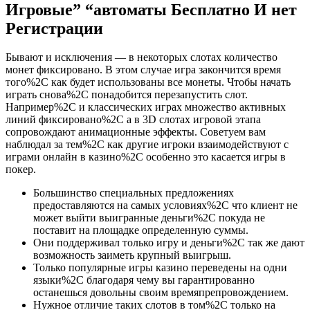
Игровые” “автоматы Бесплатно И нет
Регистрации
Бывают и исключения — в некоторых слотах количество
монет фиксировано. В этом случае игра закончится время
того%2C как будет использованы все монеты. Чтобы начать
играть снова%2C понадобится перезапустить слот.
Например%2C и классических играх множество активных
линий фиксировано%2C а в 3D слотах игровой этапа
сопровождают анимационные эффекты. Советуем вам
наблюдал за тем%2C как другие игроки взаимодействуют с
играми онлайн в казино%2C особенно это касается игры в
покер.
Большинство специальных предложениях
предоставляются на самых условиях%2C что клиент не
может выйти выигранные деньги%2C покуда не
поставит на площадке определенную суммы.
Они поддерживал только игру и деньги%2C так же дают
возможность заиметь крупный выигрыш.
Только популярные игры казино переведены на одни
языки%2C благодаря чему вы гарантированно
останешься довольны своим времяпрепровождением.
Нужное отличие таких слотов в том%2C только на