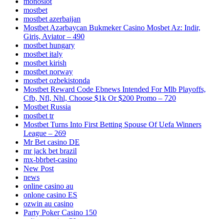
monoslot
mostbet
mostbet azerbaijan
Mostbet Azərbaycan Bukmeker Casino Мosbet Az: Indir,
Giriş, Aviator – 490
mostbet hungary
mostbet italy
mostbet kirish
mostbet norway
mostbet ozbekistonda
Mostbet Reward Code Ebnews Intended For Mlb Playoffs,
Cfb, Nfl, Nhl, Choose $1k Or $200 Promo – 720
Mostbet Russia
mostbet tr
Mostbet Turns Into First Betting Spouse Of Uefa Winners
League – 269
Mr Bet casino DE
mr jack bet brazil
mx-bbrbet-casino
New Post
news
online casino au
onlone casino ES
ozwin au casino
Party Poker Casino 150