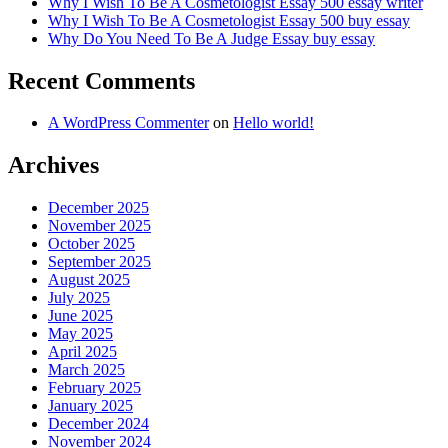
Why I Wish To Be A Cosmetologist Essay 500 essay writer
Why I Wish To Be A Cosmetologist Essay 500 buy essay
Why Do You Need To Be A Judge Essay buy essay
Recent Comments
A WordPress Commenter
on
Hello world!
Archives
December 2025
November 2025
October 2025
September 2025
August 2025
July 2025
June 2025
May 2025
April 2025
March 2025
February 2025
January 2025
December 2024
November 2024