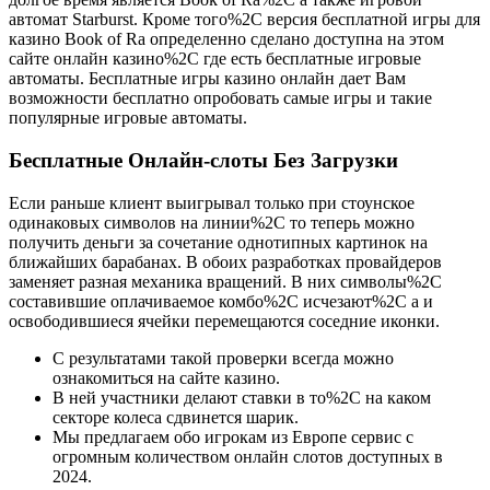
автомат Starburst. Кроме того%2C версия бесплатной игры для
казино Book of Ra определенно сделано доступна на этом
сайте онлайн казино%2C где есть бесплатные игровые
автоматы. Бесплатные игры казино онлайн дает Вам
возможности бесплатно опробовать самые игры и такие
популярные игровые автоматы.
Бесплатные Онлайн-слоты Без Загрузки
Если раньше клиент выигрывал только при стоунское
одинаковых символов на линии%2C то теперь можно
получить деньги за сочетание однотипных картинок на
ближайших барабанах. В обоих разработках провайдеров
заменяет разная механика вращений. В них символы%2C
составившие оплачиваемое комбо%2C исчезают%2C а и
освободившиеся ячейки перемещаются соседние иконки.
С результатами такой проверки всегда можно
ознакомиться на сайте казино.
В ней участники делают ставки в то%2C на каком
секторе колеса сдвинется шарик.
Мы предлагаем обо игрокам из Европе сервис с
огромным количеством онлайн слотов доступных в
2024.