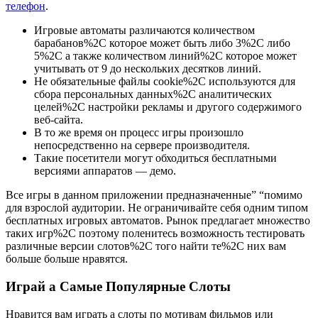
телефон
.
Игровые автоматы различаются количеством
барабанов%2C которое может быть либо 3%2C либо
5%2C а также количеством линий%2C которое может
учитывать от 9 до нескольких десятков линий.
Не обязательные файлы cookie%2C используются для
сбора персональных данных%2C аналитических
целей%2C настройки рекламы и другого содержимого
веб-сайта.
В то же время он процесс игры произошло
непосредственно на сервере производителя.
Такие посетители могут обходиться бесплатными
версиями аппаратов ― демо.
Все игры в данном приложении предназначенные” “помимо
для взрослой аудитории. Не ограничивайте себя одним типом
бесплатных игровых автоматов. Рынок предлагает множество
таких игр%2C поэтому поленитесь возможность тестировать
различные версии слотов%2C того найти те%2C них вам
больше больше нравятся.
Играй а Самые Популярные Слоты
Нравится вам играть а слоты по мотивам фильмов или