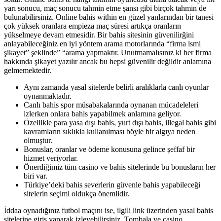
yarı sonucu, maç sonucu tahmin etme şansı gibi birçok tahmin de
bulunabilirsiniz. Online bahis within en güzel yanlarından bir tanesi
çok yüksek oranlara empieza maç süresi artıkça oranların
yükselmeye devam etmesidir. Bir bahis sitesinin güvenilirğini
anlayabileceğiniz en iyi yöntem arama motorlarında “firma ismi
şikayet” şeklinde” “arama yapmaktır. Unutmamalısınız ki her firma
hakkında şikayet yazılır ancak bu hepsi güvenilir değildir anlamına
gelmemektedir.
Aynı zamanda yasal sitelerde belirli aralıklarla canlı oyunlar
oynanmaktadır.
Canlı bahis spor müsabakalarında oynanan mücadeleleri
izlerken onlara bahis yapabilmek anlamına geliyor.
Özellikle para yasa dışı bahis, yurt dışı bahis, illegal bahis gibi
kavramların sıklıkla kullanılması böyle bir algıya neden
olmuştur.
Bonuslar, oranlar ve ödeme konusuna gelince şeffaf bir
hizmet veriyorlar.
Önerdiğimiz tüm casino ve bahis sitelerinde bu bonusların her
biri var.
Türkiye’deki bahis severlerin güvenle bahis yapabileceği
sitelerin seçimi oldukça önemlidir.
İddaa oynadığınız futbol maçını ise, ilgili link üzerinden yasal bahis
sitelerine giriş yaparak izleyebilirsiniz. Tombala ve casino