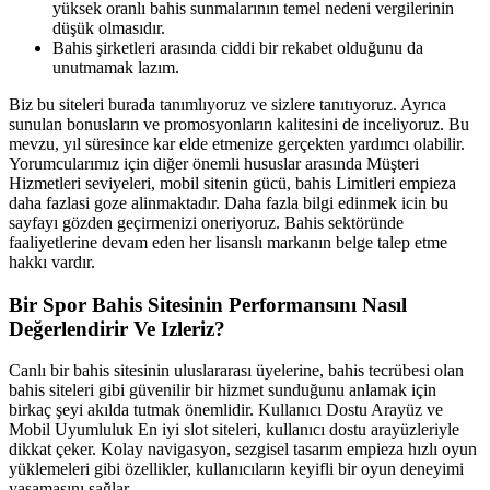
yüksek oranlı bahis sunmalarının temel nedeni vergilerinin
düşük olmasıdır.
Bahis şirketleri arasında ciddi bir rekabet olduğunu da
unutmamak lazım.
Biz bu siteleri burada tanımlıyoruz ve sizlere tanıtıyoruz. Ayrıca
sunulan bonusların ve promosyonların kalitesini de inceliyoruz. Bu
mevzu, yıl süresince kar elde etmenize gerçekten yardımcı olabilir.
Yorumcularımız için diğer önemli hususlar arasında Müşteri
Hizmetleri seviyeleri, mobil sitenin gücü, bahis Limitleri empieza
daha fazlasi goze alinmaktadır. Daha fazla bilgi edinmek icin bu
sayfayı gözden geçirmenizi oneriyoruz. Bahis sektöründe
faaliyetlerine devam eden her lisanslı markanın belge talep etme
hakkı vardır.
Bir Spor Bahis Sitesinin Performansını Nasıl
Değerlendirir Ve Izleriz?
Canlı bir bahis sitesinin uluslararası üyelerine, bahis tecrübesi olan
bahis siteleri gibi güvenilir bir hizmet sunduğunu anlamak için
birkaç şeyi akılda tutmak önemlidir. Kullanıcı Dostu Arayüz ve
Mobil Uyumluluk En iyi slot siteleri, kullanıcı dostu arayüzleriyle
dikkat çeker. Kolay navigasyon, sezgisel tasarım empieza hızlı oyun
yüklemeleri gibi özellikler, kullanıcıların keyifli bir oyun deneyimi
yaşamasını sağlar.