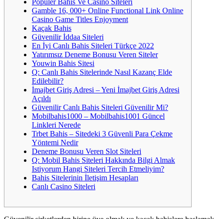
Popüler Bahis Ve Casino Siteleri
Gamble 16, 000+ Online Functional Link Online
Casino Game Titles Enjoyment
Kaçak Bahis
Güvenilir İddaa Siteleri
En İyi Canlı Bahis Siteleri Türkçe 2022
Yatırımsız Deneme Bonusu Veren Siteler
Youwin Bahis Sitesi
Q: Canlı Bahis Sitelerinde Nasıl Kazanç Elde
Edilebilir?
İmajbet Giriş Adresi – Yeni İmajbet Giriş Adresi
Açıldı
Güvenilir Canlı Bahis Siteleri Güvenilir Mi?
Mobilbahis1000 – Mobilbahis1001 Güncel
Linkleri Nerede
Trbet Bahis – Sitedeki 3 Güvenli Para Çekme
Yöntemi Nedir
Deneme Bonusu Veren Slot Siteleri
Q: Mobil Bahis Siteleri Hakkında Bilgi Almak
Istiyorum Hangi Siteleri Tercih Etmeliyim?
Bahis Sitelerinin İletişim Hesapları
Canlı Casino Siteleri