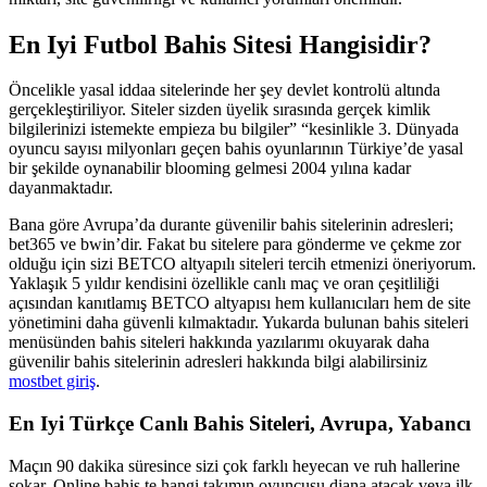
En Iyi Futbol Bahis Sitesi Hangisidir?
Öncelikle yasal iddaa sitelerinde her şey devlet kontrolü altında
gerçekleştiriliyor. Siteler sizden üyelik sırasında gerçek kimlik
bilgilerinizi istemekte empieza bu bilgiler” “kesinlikle 3. Dünyada
oyuncu sayısı milyonları geçen bahis oyunlarının Türkiye’de yasal
bir şekilde oynanabilir blooming gelmesi 2004 yılına kadar
dayanmaktadır.
Bana göre Avrupa’da durante güvenilir bahis sitelerinin adresleri;
bet365 ve bwin’dir. Fakat bu sitelere para gönderme ve çekme zor
olduğu için sizi BETCO altyapılı siteleri tercih etmenizi öneriyorum.
Yaklaşık 5 yıldır kendisini özellikle canlı maç ve oran çeşitliliği
açısından kanıtlamış BETCO altyapısı hem kullanıcıları hem de site
yönetimini daha güvenli kılmaktadır. Yukarda bulunan bahis siteleri
menüsünden bahis siteleri hakkında yazılarımı okuyarak daha
güvenilir bahis sitelerinin adresleri hakkında bilgi alabilirsiniz
mostbet giriş
.
En Iyi Türkçe Canlı Bahis Siteleri, Avrupa, Yabancı
Maçın 90 dakika süresince sizi çok farklı heyecan ve ruh hallerine
sokar. Online bahis te hangi takımın oyuncusu diana atacak veya ilk