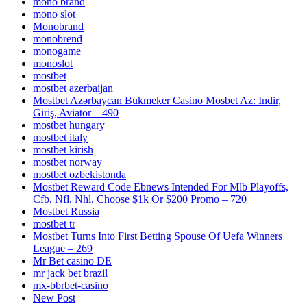
mono brand
mono slot
Monobrand
monobrend
monogame
monoslot
mostbet
mostbet azerbaijan
Mostbet Azərbaycan Bukmeker Casino Мosbet Az: Indir,
Giriş, Aviator – 490
mostbet hungary
mostbet italy
mostbet kirish
mostbet norway
mostbet ozbekistonda
Mostbet Reward Code Ebnews Intended For Mlb Playoffs,
Cfb, Nfl, Nhl, Choose $1k Or $200 Promo – 720
Mostbet Russia
mostbet tr
Mostbet Turns Into First Betting Spouse Of Uefa Winners
League – 269
Mr Bet casino DE
mr jack bet brazil
mx-bbrbet-casino
New Post