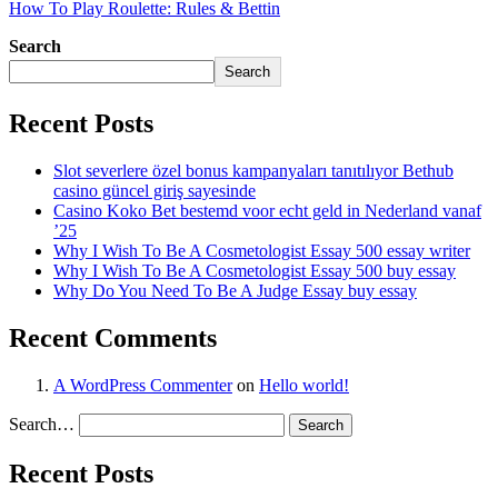
How To Play Roulette: Rules & Bettin
Search
Search
Recent Posts
Slot severlere özel bonus kampanyaları tanıtılıyor Bethub
casino güncel giriş sayesinde
Casino Koko Bet bestemd voor echt geld in Nederland vanaf
’25
Why I Wish To Be A Cosmetologist Essay 500 essay writer
Why I Wish To Be A Cosmetologist Essay 500 buy essay
Why Do You Need To Be A Judge Essay buy essay
Recent Comments
A WordPress Commenter
on
Hello world!
Search…
Recent Posts