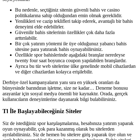
Bu nedenle, seçtiğiniz sitenin güvenli bahis ve casino
politikalarına sahip olduğundan emin olmak gereklidir.
Yenilikleri ve cazip teklifleri takip ederek, avantajlı bir bahis
deneyimi elde edebilirler.
Güvenilir bahis sitelerinin özellikler çok daha fazla
arttırılabilir.
Bir çok yatırım yöntemi ile üye olduğunuz yabancı bahis
sitesine para yatırarak bahis oynayabilirsiniz.
Özellikle spor bahislerinde aşağıdaki branşlar neredeyse
twenty four saat boyunca coupon yapılabilen branşlardır.
Ayrıca bu tür web sitelerine ülke genelinde mobil cihazlardan
ve diğer cihazlardan kolayca erişilebilir.
Derbiye özel kampanyaların yanı sıra en yüksek oranları da
bünyesinde barındıran işletme, size ne kadar… Deneme bonusu
arayanlar için sosyal medya önemli bir kaynaktır. Orada, gerçek
kullanıcıların deneyimlerine dayanarak bilgi bulabilirsiniz.
Tl İle Başlayabileceğiniz Siteler
Siz de istediğiniz spor karşılaşmalarına, hesabınıza yatırım yaparak
oyun oynayabilir, çok para kazanmış olarak bu sitelerden
ayrılabilirsiniz. Siz de hemen bu sitelere giriş yaparak üye olun ve