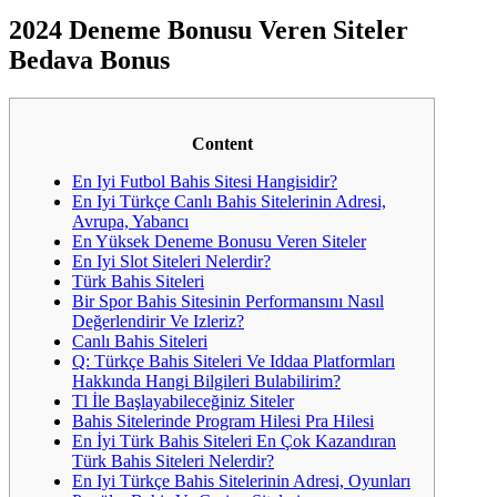
2024 Deneme Bonusu Veren Siteler
Bedava Bonus
Content
En Iyi Futbol Bahis Sitesi Hangisidir?
En Iyi Türkçe Canlı Bahis Sitelerinin Adresi,
Avrupa, Yabancı
En Yüksek Deneme Bonusu Veren Siteler
En Iyi Slot Siteleri Nelerdir?
Türk Bahis Siteleri
Bir Spor Bahis Sitesinin Performansını Nasıl
Değerlendirir Ve Izleriz?
Canlı Bahis Siteleri
Q: Türkçe Bahis Siteleri Ve Iddaa Platformları
Hakkında Hangi Bilgileri Bulabilirim?
Tl İle Başlayabileceğiniz Siteler
Bahis Sitelerinde Program Hilesi Pra Hilesi
En İyi Türk Bahis Siteleri En Çok Kazandıran
Türk Bahis Siteleri Nelerdir?
En Iyi Türkçe Bahis Sitelerinin Adresi, Oyunları