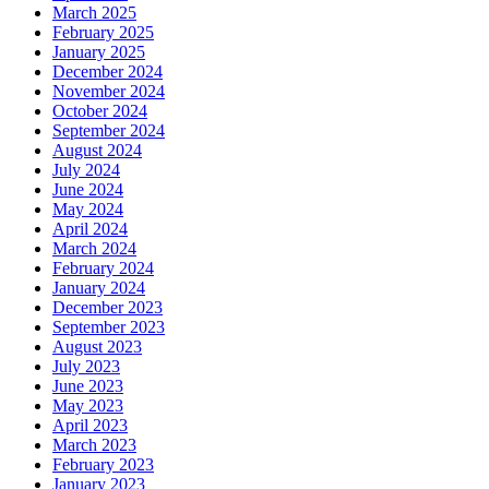
March 2025
February 2025
January 2025
December 2024
November 2024
October 2024
September 2024
August 2024
July 2024
June 2024
May 2024
April 2024
March 2024
February 2024
January 2024
December 2023
September 2023
August 2023
July 2023
June 2023
May 2023
April 2023
March 2023
February 2023
January 2023