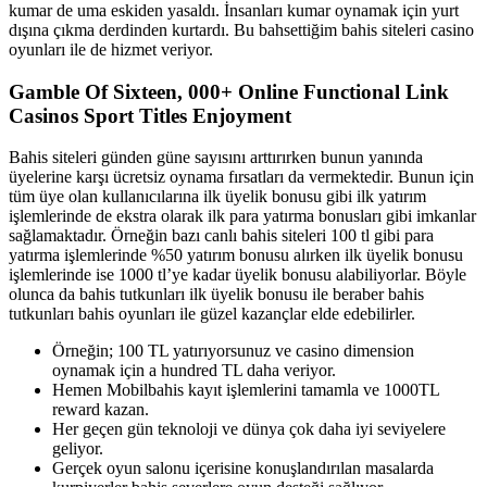
kumar de uma eskiden yasaldı. İnsanları kumar oynamak için yurt
dışına çıkma derdinden kurtardı. Bu bahsettiğim bahis siteleri casino
oyunları ile de hizmet veriyor.
Gamble Of Sixteen, 000+ Online Functional Link
Casinos Sport Titles Enjoyment
Bahis siteleri günden güne sayısını arttırırken bunun yanında
üyelerine karşı ücretsiz oynama fırsatları da vermektedir. Bunun için
tüm üye olan kullanıcılarına ilk üyelik bonusu gibi ilk yatırım
işlemlerinde de ekstra olarak ilk para yatırma bonusları gibi imkanlar
sağlamaktadır. Örneğin bazı canlı bahis siteleri 100 tl gibi para
yatırma işlemlerinde %50 yatırım bonusu alırken ilk üyelik bonusu
işlemlerinde ise 1000 tl’ye kadar üyelik bonusu alabiliyorlar. Böyle
olunca da bahis tutkunları ilk üyelik bonusu ile beraber bahis
tutkunları bahis oyunları ile güzel kazançlar elde edebilirler.
Örneğin; 100 TL yatırıyorsunuz ve casino dimension
oynamak için a hundred TL daha veriyor.
Hemen Mobilbahis kayıt işlemlerini tamamla ve 1000TL
reward kazan.
Her geçen gün teknoloji ve dünya çok daha iyi seviyelere
geliyor.
Gerçek oyun salonu içerisine konuşlandırılan masalarda