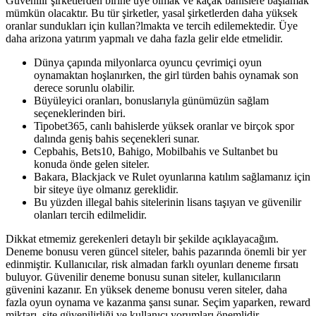
Güvenilir şirketlerden birine üye olmak ve kaçak bahislere başlamak
mümkün olacaktır. Bu tür şirketler, yasal şirketlerden daha yüksek
oranlar sundukları için kullan?lmakta ve tercih edilemektedir. Üye
daha arizona yatırım yapmalı ve daha fazla gelir elde etmelidir.
Dünya çapında milyonlarca oyuncu çevrimiçi oyun
oynamaktan hoşlanırken, the girl türden bahis oynamak son
derece sorunlu olabilir.
Büyüleyici oranları, bonuslarıyla günümüzün sağlam
seçeneklerinden biri.
Tipobet365, canlı bahislerde yüksek oranlar ve birçok spor
dalında geniş bahis seçenekleri sunar.
Cepbahis, Bets10, Bahigo, Mobilbahis ve Sultanbet bu
konuda önde gelen siteler.
Bakara, Blackjack ve Rulet oyunlarına katılım sağlamanız için
bir siteye üye olmanız gereklidir.
Bu yüzden illegal bahis sitelerinin lisans taşıyan ve güvenilir
olanları tercih edilmelidir.
Dikkat etmemiz gerekenleri detaylı bir şekilde açıklayacağım.
Deneme bonusu veren güncel siteler, bahis pazarında önemli bir yer
edinmiştir. Kullanıcılar, risk almadan farklı oyunları deneme fırsatı
buluyor. Güvenilir deneme bonusu sunan siteler, kullanıcıların
güvenini kazanır. En yüksek deneme bonusu veren siteler, daha
fazla oyun oynama ve kazanma şansı sunar. Seçim yaparken, reward
miktarı, site güvenilirliği ve kullanıcı yorumları önemlidir.