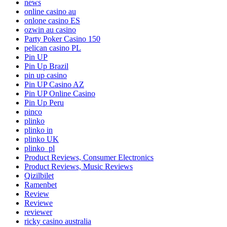
news
online casino au
onlone casino ES
ozwin au casino
Party Poker Casino 150
pelican casino PL
Pin UP
Pin Up Brazil
pin up casino
Pin UP Casino AZ
Pin UP Online Casino
Pin Up Peru
pinco
plinko
plinko in
plinko UK
plinko_pl
Product Reviews, Consumer Electronics
Product Reviews, Music Reviews
Qizilbilet
Ramenbet
Review
Reviewe
reviewer
ricky casino australia