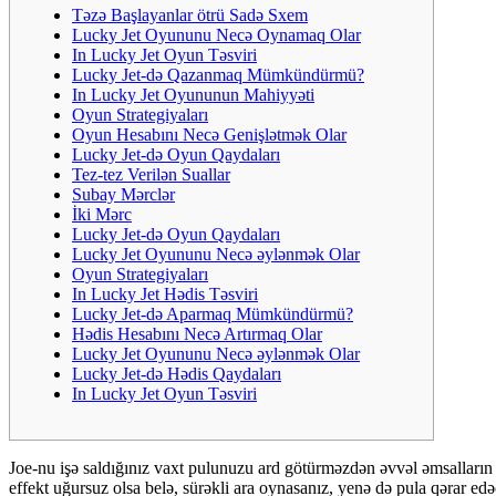
Təzə Başlayanlar ötrü Sadə Sxem
Lucky Jet Oyununu Necə Oynamaq Olar
In Lucky Jet Oyun Təsviri
Lucky Jet-də Qazanmaq Mümkündürmü?
In Lucky Jet Oyununun Mahiyyəti
Oyun Strategiyaları
Oyun Hesabını Necə Genişlətmək Olar
Lucky Jet-də Oyun Qaydaları
Tez-tez Verilən Suallar
Subay Mərclər
İki Mərc
Lucky Jet-də Oyun Qaydaları
Lucky Jet Oyununu Necə əylənmək Olar
Oyun Strategiyaları
In Lucky Jet Hədis Təsviri
Lucky Jet-də Aparmaq Mümkündürmü?
Hədis Hesabını Necə Artırmaq Olar
Lucky Jet Oyununu Necə əylənmək Olar
Lucky Jet-də Hədis Qaydaları
In Lucky Jet Oyun Təsviri
Joe-nu işə saldığınız vaxt pulunuzu ard götürməzdən əvvəl əmsalların 
effekt uğursuz olsa belə, sürəkli ara oynasanız, yenə də pula qərar e