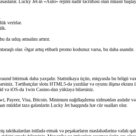
rə əsaslanır. Lucky Jet-in «Auto» rejimi nadir təcrübəsi olan müasir başl
.
ük verirlər.
ülk.
bu da uduş əmsalını artırır.
təraqlı olar. Əgər artıq etibarlı promo kodunuz varsa, bu daha asandır
da raund bitirmək daha yaxşıdır. Statistikaya üçün, miqyasda bu bölgü va
rsiniz. Tərtibatçılar slotu HTML5-də yazdılar və oyunu ilişmə ekranı ü
oid və iOS-da 1win Casino-dan yükləyə bilərsiniz.
wi, Payeer, Visa, Bitcoin. Minimum nağdlaşdırma xidmətdən asılıdır və 1
an müddət təzə gələnlərin Lucky Jet haqqında hər cür sualları olur.
ş taktikalardan istifadə etmək və peşəkarların məsləhətlərinə vəfalı qal