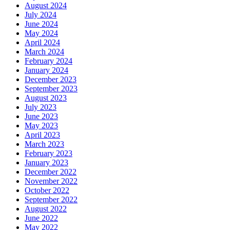
August 2024
July 2024
June 2024
May 2024
April 2024
March 2024
February 2024
January 2024
December 2023
September 2023
August 2023
July 2023
June 2023
May 2023
April 2023
March 2023
February 2023
January 2023
December 2022
November 2022
October 2022
September 2022
August 2022
June 2022
May 2022