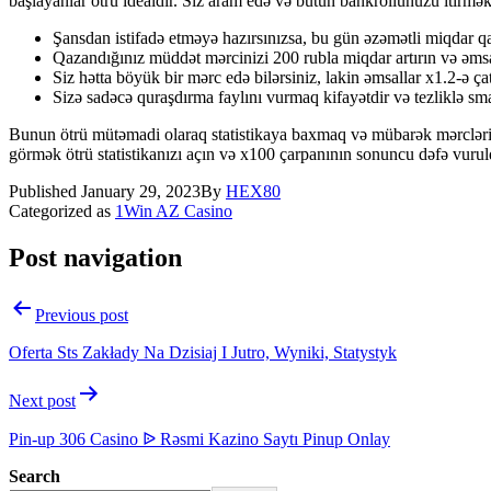
başlayanlar ötrü idealdır. Siz aram edə və bütün bankrollunuzu itirm
Şansdan istifadə etməyə hazırsınızsa, bu gün əzəmətli miqdar qa
Qazandığınız müddət mərcinizi 200 rubla miqdar artırın və əmsal
Siz hətta böyük bir mərc edə bilərsiniz, lakin əmsallar x1.2-ə ça
Sizə sadəcə quraşdırma faylını vurmaq kifayətdir və tezliklə s
Bunun ötrü mütəmadi olaraq statistikaya baxmaq və mübarək mərclərin va
görmək ötrü statistikanızı açın və x100 çarpanının sonuncu dəfə vuru
Published
January 29, 2023
By
HEX80
Categorized as
1Win AZ Casino
Post navigation
Previous post
Oferta Sts Zakłady Na Dzisiaj I Jutro, Wyniki, Statystyk
Next post
Pin-up 306 Casino ᐉ Rəsmi Kazino Saytı Pinup Onlay
Search