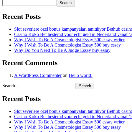
Search
Recent Posts
Slot severlere özel bonus kampanyaları tanıtılıyor Bethub casin
Casino Koko Bet bestemd voor echt geld in Nederland vanaf ’
Why I Wish To Be A Cosmetologist Essay 500 essay writer
Why I Wish To Be A Cosmetologist Essay 500 buy essay
Why Do You Need To Be A Judge Essay buy essay
Recent Comments
A WordPress Commenter
on
Hello world!
Search…
Recent Posts
Slot severlere özel bonus kampanyaları tanıtılıyor Bethub casin
Casino Koko Bet bestemd voor echt geld in Nederland vanaf ’
Why I Wish To Be A Cosmetologist Essay 500 essay writer
Why I Wish To Be A Cosmetologist Essay 500 buy essay