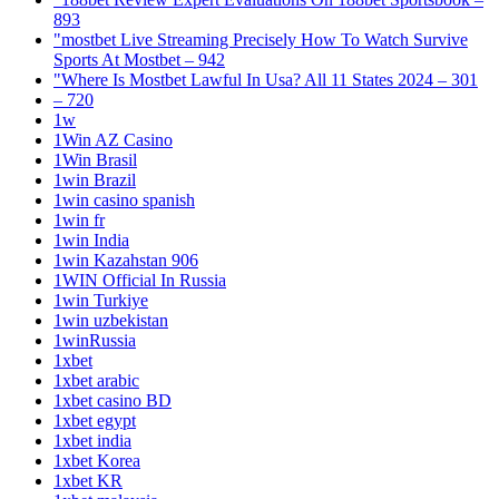
893
"mostbet Live Streaming Precisely How To Watch Survive
Sports At Mostbet – 942
"Where Is Mostbet Lawful In Usa? All 11 States 2024 – 301
– 720
1w
1Win AZ Casino
1Win Brasil
1win Brazil
1win casino spanish
1win fr
1win India
1win Kazahstan 906
1WIN Official In Russia
1win Turkiye
1win uzbekistan
1winRussia
1xbet
1xbet arabic
1xbet casino BD
1xbet egypt
1xbet india
1xbet Korea
1xbet KR