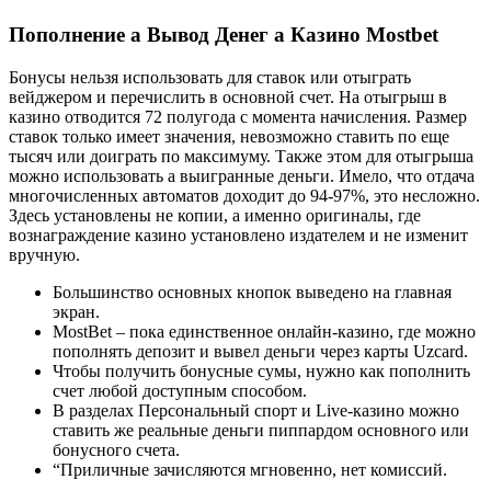
Пополнение а Вывод Денег а Казино Mostbet
Бонусы нельзя использовать для ставок или отыграть
вейджером и перечислить в основной счет. На отыгрыш в
казино отводится 72 полугода с момента начисления. Размер
ставок только имеет значения, невозможно ставить по еще
тысяч или доиграть по максимуму. Также этом для отыгрыша
можно использовать а выигранные деньги. Имело, что отдача
многочисленных автоматов доходит до 94-97%, это несложно.
Здесь установлены не копии, а именно оригиналы, где
вознаграждение казино установлено издателем и не изменит
вручную.
Большинство основных кнопок выведено на главная
экран.
MostBet – пока единственное онлайн-казино, где можно
пополнять депозит и вывел деньги через карты Uzcard.
Чтобы получить бонусные сумы, нужно как пополнить
счет любой доступным способом.
В разделах Персональный спорт и Live-казино можно
ставить же реальные деньги пиппардом основного или
бонусного счета.
“Приличные зачисляются мгновенно, нет комиссий.