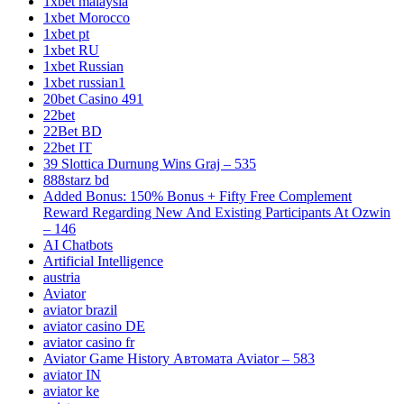
1xbet malaysia
1xbet Morocco
1xbet pt
1xbet RU
1xbet Russian
1xbet russian1
20bet Casino 491
22bet
22Bet BD
22bet IT
39 Slottica Durnung Wins Graj – 535
888starz bd
Added Bonus: 150% Bonus + Fifty Free Complement
Reward Regarding New And Existing Participants At Ozwin
– 146
AI Chatbots
Artificial Intelligence
austria
Aviator
aviator brazil
aviator casino DE
aviator casino fr
Aviator Game History Автомата Aviator – 583
aviator IN
aviator ke