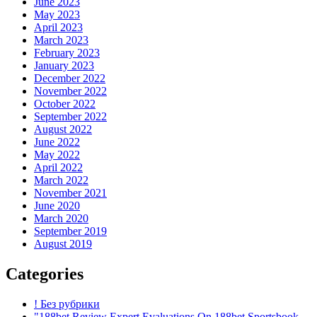
June 2023
May 2023
April 2023
March 2023
February 2023
January 2023
December 2022
November 2022
October 2022
September 2022
August 2022
June 2022
May 2022
April 2022
March 2022
November 2021
June 2020
March 2020
September 2019
August 2019
Categories
! Без рубрики
"188bet Review Expert Evaluations On 188bet Sportsbook –