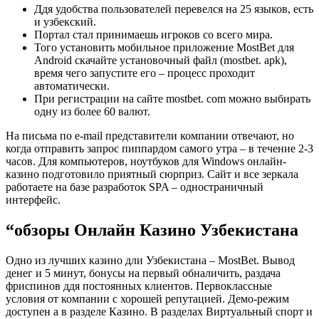
Ддя удобства пользователей перевелся на 25 языков, есть
и узбекский.
Портал стал принимаешь игроков со всего мира.
Того установить мобильное приложение MostBet для
Android скачайте установочный файл (mostbet. apk),
время чего запустите его – процесс проходит
автоматически.
При регистрации на сайте mostbet. com можно выбирать
одну из более 60 валют.
На письма по e-mail представители компании отвечают, но
когда отправить запрос пиппардом самого утра – в течение 2-3
часов. Для компьютеров, ноутбуков для Windows онлайн-
казино подготовило приятный сюрприз. Сайт и все зеркала
работаете на базе разработок SPA – одностраничный
интерфейс.
“обзоры Онлайн Казино Узбекистана
Одно из лучших казино дли Узбекистана – MostBet. Вывод
денег и 5 минут, бонусы на первый обналичить, раздача
фриспинов ддя постоянных клиентов. Первоклассные
условия от компании с хорошей репутацией. Демо-режим
доступен а в разделе Казино. В разделах Виртуальный спорт и