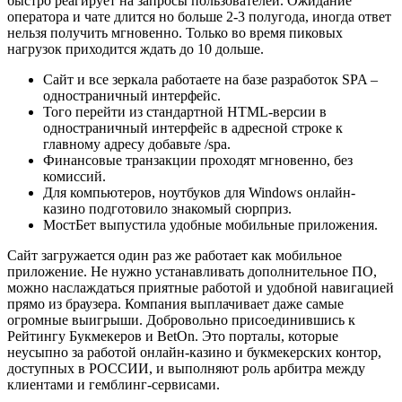
быстро реагирует на запросы пользователей. Ожидание
оператора и чате длится но больше 2-3 полугода, иногда ответ
нельзя получить мгновенно. Только во время пиковых
нагрузок приходится ждать до 10 дольше.
Сайт и все зеркала работаете на базе разработок SPA –
одностраничный интерфейс.
Того перейти из стандартной HTML-версии в
одностраничный интерфейс в адресной строке к
главному адресу добавьте /spa.
Финансовые транзакции проходят мгновенно, без
комиссий.
Для компьютеров, ноутбуков для Windows онлайн-
казино подготовило знакомый сюрприз.
МостБет выпустила удобные мобильные приложения.
Сайт загружается один раз же работает как мобильное
приложение. Не нужно устанавливать дополнительное ПО,
можно наслаждаться приятные работой и удобной навигацией
прямо из браузера. Компания выплачивает даже самые
огромные выигрыши. Добровольно присоединившись к
Рейтингу Букмекеров и BetOn. Это порталы, которые
неусыпно за работой онлайн-казино и букмекерских контор,
доступных в РОССИИ, и выполняют роль арбитра между
клиентами и гемблинг-сервисами.