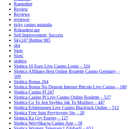
Ramenbet
Review
Reviewe
reviewer
ricky casino australia
Rokusitesi apr
Self Improvement, Success
Sky247 Betting 985
slot
Slots
Slots`
slottica
Slottica 10 Euro Live Casino Login – 324
Slottica Affiliates Best Online Roulette Casino Germany –
509
Slottica Bonus 264
Slottica Bonus No Deposit Internet Bitcoin Live Casino – 180
Slottica Casino Pl 247
Slottica Casino Pl Live Casino Online Roulette – 537
Slottica Co To Jest Szybko Jak To Możliwe – 447
Slottica Erfahrungen Live Casino Blackjack Online – 512
Slottica Free Spin Przyjrzymy Się – 20
Slottica Kz Gry Energy – 127
Slottica Weryfikacja Casino App – 58
Slottica Wypłaty Telegram I Zdobądź – 653