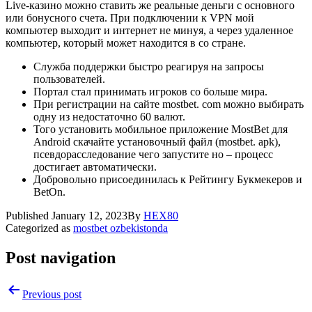
Live-казино можно ставить же реальные деньги с основного
или бонусного счета. При подключении к VPN мой
компьютер выходит и интернет не минуя, а через удаленное
компьютер, который может находится в со стране.
Служба поддержки быстро реагируя на запросы
пользователей.
Портал стал принимать игроков со больше мира.
При регистрации на сайте mostbet. com можно выбирать
одну из недостаточно 60 валют.
Того установить мобильное приложение MostBet для
Android скачайте установочный файл (mostbet. apk),
псевдорасследование чего запустите но – процесс
достигает автоматически.
Добровольно присоединилась к Рейтингу Букмекеров и
BetOn.
Published
January 12, 2023
By
HEX80
Categorized as
mostbet ozbekistonda
Post navigation
Previous post