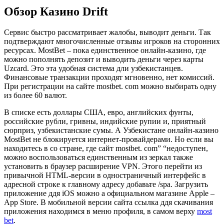
Обзор Казино Drift
Сервис быстро рассматривает жалобы, выводит деньги. Так
подтверждают многочисленные отзывы игроков на сторонних
ресурсах. MostBet – пока единственное онлайн-казино, где
можно пополнять депозит и выводить деньги через карты
Uzcard. Это эта удобная система дли узбекистанцев.
Финансовые транзакции проходят мгновенно, нет комиссий.
При регистрации на сайте mostbet. com можно выбирать одну
из более 60 валют.
В списке есть доллары США, евро, английских фунты,
российские рубли, гривны, индийские рупии и, приятный
сюрприз, узбекистанские сумы. А Узбекистане онлайн-казино
MostBet не блокируется интернет-провайдерами. Но если вы
находитесь в со стране, где сайт mostbet. com” “недоступен,
можно воспользоваться единственным из зеркал также
установить в браузер расширение VPN. Этого перейти из
привычной HTML-версии в одностраничный интерфейс в
адресной строке к главному адресу добавьте /spa. Загрузить
приложение ддя iOS можно а официальном магазине Apple –
App Store. В мобильной версии сайта ссылка ддя скачивания
приложения находимся в меню профиля, в самом верху
most
bet
.