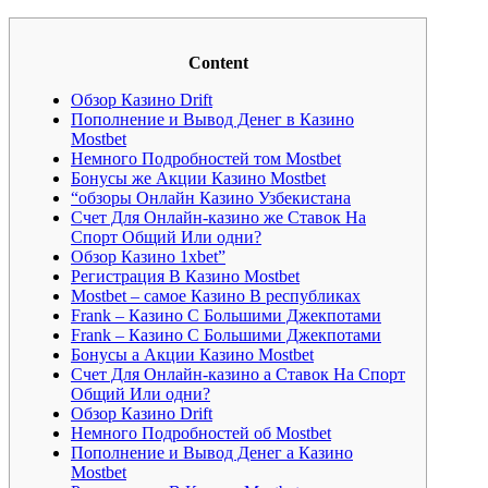
Content
Обзор Казино Drift
Пополнение и Вывод Денег в Казино
Mostbet
Немного Подробностей том Mostbet
Бонусы же Акции Казино Mostbet
“обзоры Онлайн Казино Узбекистана
Счет Для Онлайн-казино же Ставок На
Спорт Общий Или одни?
Обзор Казино 1xbet”
Регистрация В Казино Mostbet
Mostbet – самое Казино В республиках
Frank – Казино С Большими Джекпотами
Frank – Казино С Большими Джекпотами
Бонусы а Акции Казино Mostbet
Счет Для Онлайн-казино а Ставок На Спорт
Общий Или одни?
Обзор Казино Drift
Немного Подробностей об Mostbet
Пополнение и Вывод Денег а Казино
Mostbet