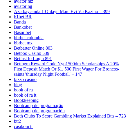
aviator mz
aviator ng
Azərbaycanda 1 Onlayn Mərc Evi Və Kazino – 399
b1bet BR
Banda
Bankobet
Basaribet
bbrbet colombia
bbrbet mx
Betbarter Online 803
Betboo Casino 539
Betfast Io Login 891
Betmgm Reward Code Nyp1500dm Scholarships A 20%
First Deposit Match Or $1, 500 First Wager For Broncos-
saints 'thursday Night Football' – 147
bizzo casino
blog
book of ra
book of ra it
Bookkeeping
Bootcamp de programação
Bootcamp de programación
Both Clubs To Score Gambling Market Explained Btts – 723
btt2
casibom tr